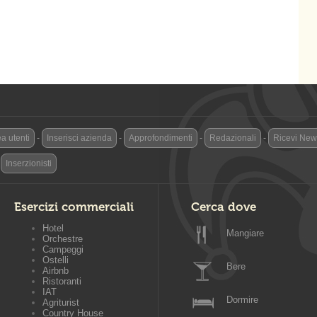
a utenti
-
Inserisci azienda
-
Approfondimenti
-
Redazionali
-
Ricevi News
-
Inserzionisti
Esercizi commerciali
Cerca dove
Hotel
Mangiare
Orchestre
Campeggi
Ostelli
Bere
Airbnb
Ristoranti
IAT
Dormire
Agriturist
Country House