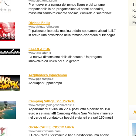
www.lapalomba.com
Tr
Promuovere la cultura del tempo libero e del turismo
responsabile in co-progettazione ai nostri associati,
Ka
massimizzando l'elemento sociale, culturale e sostenibile
Ka
dell'esperienza di viaggio.
F
Divinae Follie
www.divinaefollie.com
"Il palcoscenico della musica e dello spettacolo al sud Italia”
in breve una definizione della famosa discoteca di Bisceglie.
FACOLA FUN
www.facolafun.it
La nuova dimensione della discoteca. Un progetto
innovativo ed unico nel suo genere.
Acquaparco Ippocampo
www.ippocampo.it
Acquapark Ippocampo
Camping Village San Michele
www.campingvillagesanmichele.it
Appartamenti e villini da 2 a 6 posti letto a partire da 150
A
euro a settimana!!! Camping Village San Michele immerso
nel verde circondato da boschi e vigneti e a soli 150 metri
dal mare
GRAN CAFFE' CICCIMARRA
www.barciccimarra.com
Il Gran Caffè Ciccimarra è bar e pasticceria, ma anche