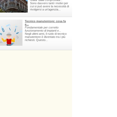
realta' dalla comprovata...
Sono davvero tanti i motivi per
cui si può avere la necessità di
rivolgersi a un'agenzia...
Tecnico manutentore: cosa fa
e...
Fondamentale per corretto
funzionamento di impianti e...
Negli ultimi anni, il ruolo di tecnico
manutentore è diventato tra i più
richiesti. Questo...