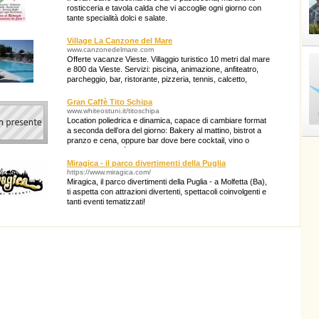
rosticceria e tavola calda che vi accoglie ogni giorno con
tante specialità dolci e salate.
Village La Canzone del Mare
www.canzonedelmare.com
Offerte vacanze Vieste. Villaggio turistico 10 metri dal mare
e 800 da Vieste. Servizi: piscina, animazione, anfiteatro,
parcheggio, bar, ristorante, pizzeria, tennis, calcetto,
servizio spiaggia.
Gran Caffè Tito Schipa
www.whiteostuni.it/titoschipa
Location poliedrica e dinamica, capace di cambiare format
a seconda dell’ora del giorno: Bakery al mattino, bistrot a
pranzo e cena, oppure bar dove bere cocktail, vino o
semplicemente tè.
Miragica - il parco divertimenti della Puglia
https://www.miragica.com/
Miragica, il parco divertimenti della Puglia - a Molfetta (Ba),
ti aspetta con attrazioni divertenti, spettacoli coinvolgenti e
tanti eventi tematizzati!