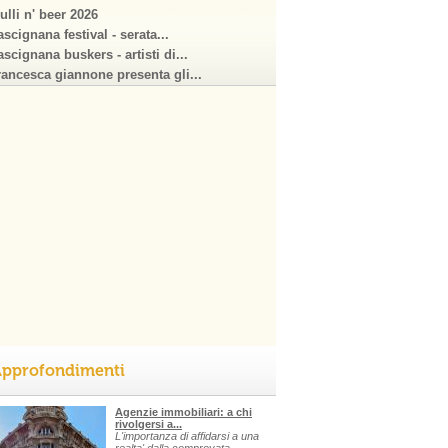
ulli n' beer 2026
scignana festival - serata...
scignana buskers - artisti di...
rancesca giannone presenta gli...
pprofondimenti
Agenzie immobiliari: a chi
rivolgersi a...
L'importanza di affidarsi a una