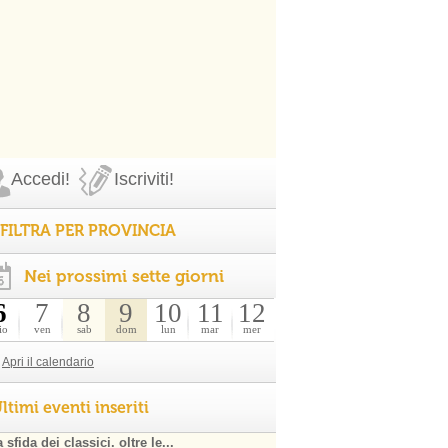
Accedi!
Iscriviti!
FILTRA PER PROVINCIA
Nei prossimi sette giorni
6
7
8
9
10
11
12
io
ven
sab
dom
lun
mar
mer
Apri il calendario
ltimi eventi inseriti
 sfida dei classici. oltre le...