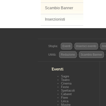
Scambio Banner
Inserzionisti
Sfoglia:
Eventi
-
Inserisci evento
-
Are
Utilità:
Redazione
-
Scambio Banner
Eventi
Sagre
Teatro
Cinema
Feste
Spettacoli
Cabaret
Fiere
Lirica
Mostre