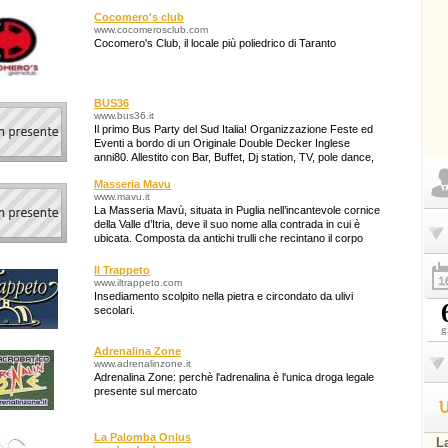
Cocomero's club
www.cocomerosclub.com
Cocomero's Club, il locale più poliedrico di Taranto
BUS36
www.bus36.it
Il primo Bus Party del Sud Italia! Organizzazione Feste ed
Eventi a bordo di un Originale Double Decker Inglese
anni80. Allestito con Bar, Buffet, Dj station, TV, pole dance,
servizi igienici e como
Masseria Mavu
www.mavu.it
La Masseria Mavù, situata in Puglia nell’incantevole cornice
della Valle d’Itria, deve il suo nome alla contrada in cui è
ubicata. Composta da antichi trulli che recintano il corpo
centrale della casa
Il Trappeto
www.iltrappeto.com
Insediamento scolpito nella pietra e circondato da ulivi
secolari.
g
Adrenalina Zone
www.adrenalinzone.it
Adrenalina Zone: perchè l'adrenalina è l'unica droga legale
presente sul mercato
U
La Palomba Onlus
La