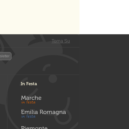
Torna Su
letter
In Festa