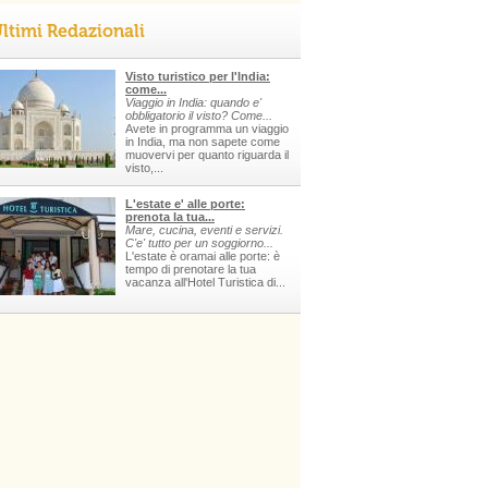
ltimi Redazionali
Visto turistico per l'India:
come...
Viaggio in India: quando e'
obbligatorio il visto? Come...
Avete in programma un viaggio
in India, ma non sapete come
muovervi per quanto riguarda il
visto,...
L'estate e' alle porte:
prenota la tua...
Mare, cucina, eventi e servizi.
C'e' tutto per un soggiorno...
L'estate è oramai alle porte: è
tempo di prenotare la tua
vacanza all'Hotel Turistica di...