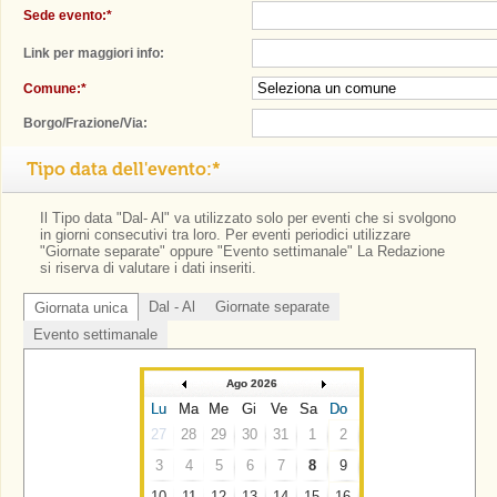
Sede evento:*
Link per maggiori info:
Comune:*
Borgo/Frazione/Via:
Tipo data dell'evento:*
Il Tipo data "Dal- Al" va utilizzato solo per eventi che si svolgono
in giorni consecutivi tra loro. Per eventi periodici utilizzare
"Giornate separate" oppure "Evento settimanale" La Redazione
si riserva di valutare i dati inseriti.
Dal - Al
Giornate separate
Giornata unica
Evento settimanale
Ago 2026
Lu
Ma
Me
Gi
Ve
Sa
Do
27
28
29
30
31
1
2
3
4
5
6
7
8
9
10
11
12
13
14
15
16