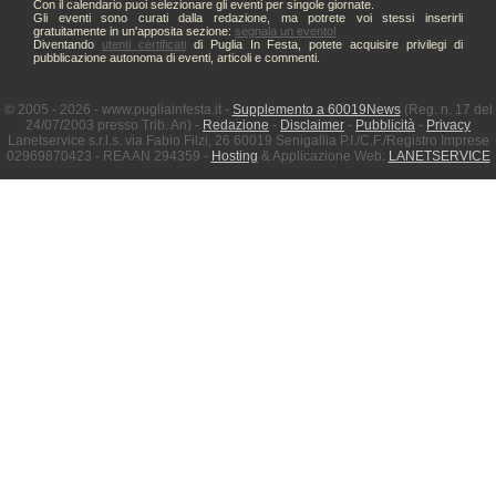
Con il calendario puoi selezionare gli eventi per singole giornate.
Gli eventi sono curati dalla redazione, ma potrete voi stessi inserirli
gratuitamente in un'apposita sezione:
segnala un evento!
Diventando
utenti certificati
di Puglia In Festa, potete acquisire privilegi di
pubblicazione autonoma di eventi, articoli e commenti.
© 2005 - 2026 - www.pugliainfesta.it -
Supplemento a 60019News
(Reg. n. 17 del
24/07/2003 presso Trib. An) -
Redazione
-
Disclaimer
-
Pubblicità
-
Privacy
Lanetservice s.r.l.s. via Fabio Filzi, 26 60019 Senigallia P.I./C.F./Registro Imprese
02969870423 - REA AN 294359 -
Hosting
& Applicazione Web:
LANETSERVICE