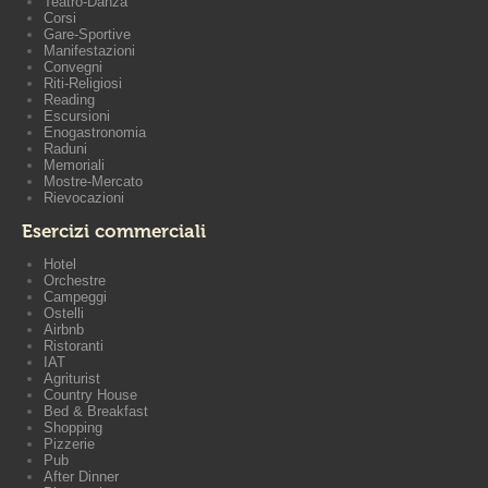
Teatro-Danza
Corsi
Gare-Sportive
Manifestazioni
Convegni
Riti-Religiosi
Reading
Escursioni
Enogastronomia
Raduni
Memoriali
Mostre-Mercato
Rievocazioni
Esercizi commerciali
Hotel
Orchestre
Campeggi
Ostelli
Airbnb
Ristoranti
IAT
Agriturist
Country House
Bed & Breakfast
Shopping
Pizzerie
Pub
After Dinner