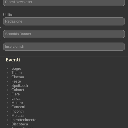
Ricevi Newsletter
Utilità:
Redazione
-
Scambio Banner
-
Inserzionisti
Eventi
Sagre
Teatro
Cinema
Feste
Spettacoli
Cabaret
Fiere
Lirica
Mostre
Concerti
Incontri
Mercati
Intrattenimento
Discoteca