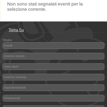
Non sono stati segnalati eventi per la
selezione corrente.
Torna Su
Sfoglia:
Eventi
-
Inserisci evento
-
Area utenti
-
Inserisci azienda
-
Approfondimenti
-
Redazionali
-