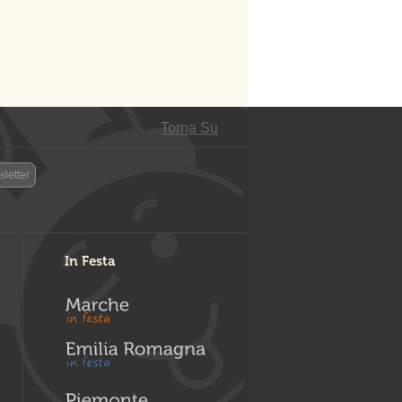
Torna Su
letter
In Festa