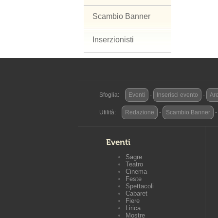
Scambio Banner
Inserzionisti
Sfoglia:
Eventi
-
Inserisci evento
-
Are
Utilità:
Redazione
-
Scambio Banner
Eventi
Sagre
Teatro
Cinema
Feste
Spettacoli
Cabaret
Fiere
Lirica
Mostre