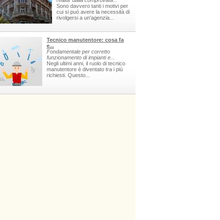
realta' dalla comprovata...
Sono davvero tanti i motivi per
cui si può avere la necessità di
rivolgersi a un'agenzia...
Tecnico manutentore: cosa fa
e...
Fondamentale per corretto
funzionamento di impianti e...
Negli ultimi anni, il ruolo di tecnico
manutentore è diventato tra i più
richiesti. Questo...