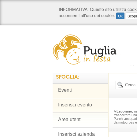
SFOGLIA:
Eventi
Inserisci evento
A
Leporano
, n
trascorrere una
Area utenti
Parchi accquatic
da motocross e
Inserisci azienda