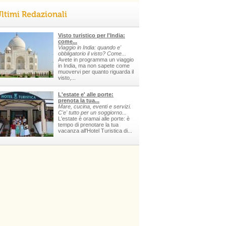
ltimi Redazionali
Visto turistico per l'India:
come...
Viaggio in India: quando e'
obbligatorio il visto? Come...
Avete in programma un viaggio
in India, ma non sapete come
muovervi per quanto riguarda il
visto,...
L'estate e' alle porte:
prenota la tua...
Mare, cucina, eventi e servizi.
C'e' tutto per un soggiorno...
L'estate è oramai alle porte: è
tempo di prenotare la tua
vacanza all'Hotel Turistica di...