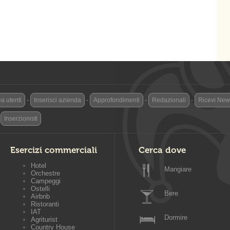
a utenti
-
Inserisci azienda
-
Approfondimenti
-
Redazionali
-
Ricevi News
-
Inserzionisti
Esercizi commerciali
Cerca dove
Hotel
Mangiare
Orchestre
Campeggi
Ostelli
Bere
Airbnb
Ristoranti
IAT
Dormire
Agriturist
Country House