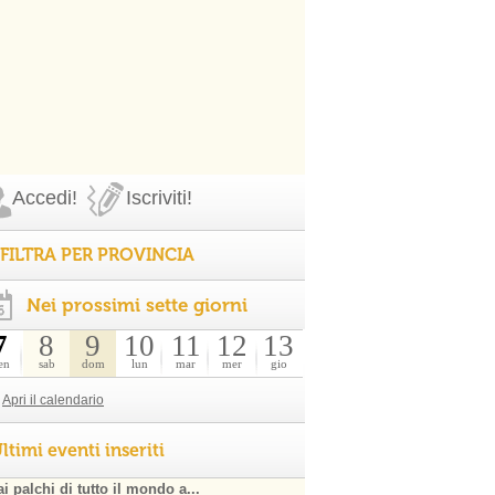
Accedi!
Iscriviti!
FILTRA PER PROVINCIA
Nei prossimi sette giorni
7
8
9
10
11
12
13
en
sab
dom
lun
mar
mer
gio
Apri il calendario
ltimi eventi inseriti
i palchi di tutto il mondo a...