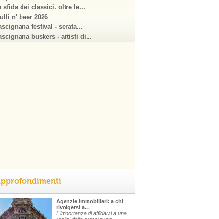
 sfida dei classici. oltre le...
ulli n' beer 2026
scignana festival - serata...
scignana buskers - artisti di...
pprofondimenti
Agenzie immobiliari: a chi
rivolgersi a...
L'importanza di affidarsi a una