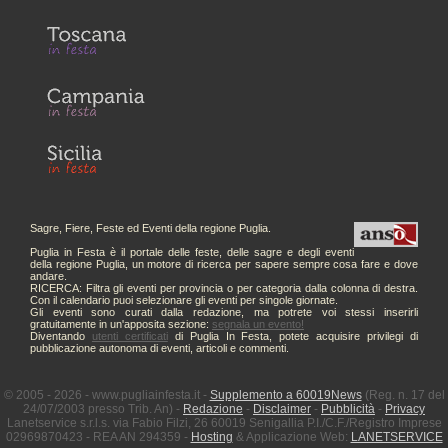
Sagre, Fiere, Feste ed Eventi della regione Puglia.
Puglia in Festa è il portale delle feste, delle sagre e degli eventi
della regione Puglia, un motore di ricerca per sapere sempre cosa fare e dove
andare.
RICERCA: Filtra gli eventi per provincia o per categoria dalla colonna di destra.
Con il calendario puoi selezionare gli eventi per singole giornate.
Gli eventi sono curati dalla redazione, ma potrete voi stessi inserirli
gratuitamente in un'apposita sezione:
segnala un evento!
Diventando
utenti certificati
di Puglia In Festa, potete acquisire privilegi di
pubblicazione autonoma di eventi, articoli e commenti.
© 2005 - 2026 - www.pugliainfesta.it -
Supplemento a 60019News
(Reg. n. 17 del
24/07/2003 presso Trib. An) -
Redazione
-
Disclaimer
-
Pubblicità
-
Privacy
Lanetservice s.r.l.s. via Fabio Filzi, 26 60019 Senigallia P.I./C.F./Registro Imprese
02969870423 - REA AN 294359 -
Hosting
& Applicazione Web:
LANETSERVICE