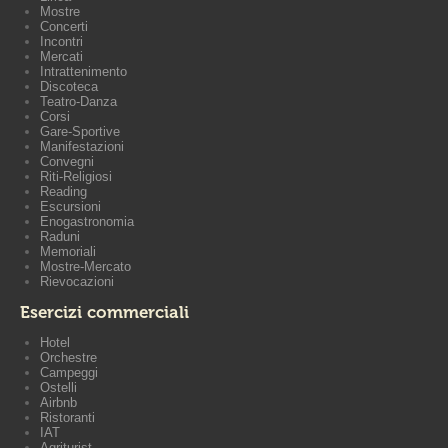
Mostre
Concerti
Incontri
Mercati
Intrattenimento
Discoteca
Teatro-Danza
Corsi
Gare-Sportive
Manifestazioni
Convegni
Riti-Religiosi
Reading
Escursioni
Enogastronomia
Raduni
Memoriali
Mostre-Mercato
Rievocazioni
Esercizi commerciali
Hotel
Orchestre
Campeggi
Ostelli
Airbnb
Ristoranti
IAT
Agriturist