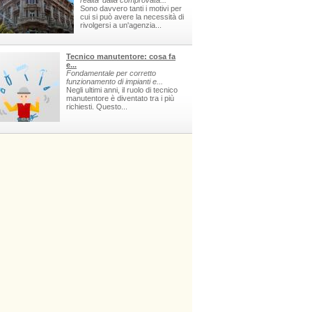
realta' dalla comprovata...
Sono davvero tanti i motivi per
cui si può avere la necessità di
rivolgersi a un'agenzia...
Tecnico manutentore: cosa fa
e...
Fondamentale per corretto
funzionamento di impianti e...
Negli ultimi anni, il ruolo di tecnico
manutentore è diventato tra i più
richiesti. Questo...