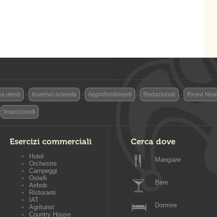
a utenti
-
Inserisci azienda
-
Approfondimenti
-
Redazionali
-
Ricevi News
-
Inserzionisti
Esercizi commerciali
Cerca dove
Hotel
Mangiare
Orchestre
Campeggi
Ostelli
Bere
Airbnb
Ristoranti
IAT
Dormire
Agriturist
Country House