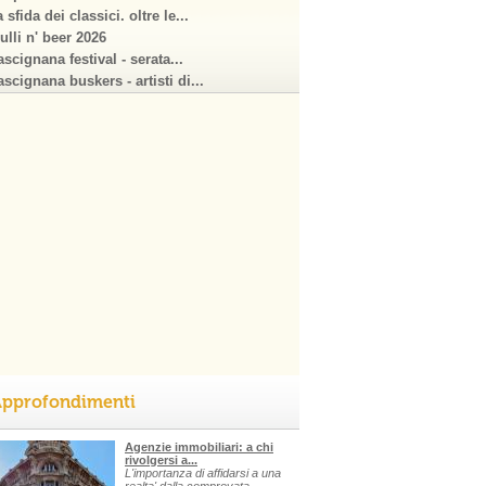
 sfida dei classici. oltre le...
ulli n' beer 2026
scignana festival - serata...
scignana buskers - artisti di...
pprofondimenti
Agenzie immobiliari: a chi
rivolgersi a...
L'importanza di affidarsi a una