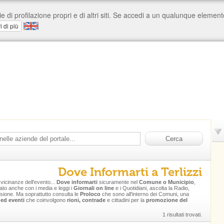
Dove Informarti a Terlizzi
e vicinanze dell'evento...
Dove informarti
sicuramente nel
Comune o Municipio
,
mato anche con i media e leggi i
Giornali on line
e i Quotidiani, ascolta la Radio,
isione. Ma soprattutto consulta le
Proloco
che sono all'interno dei Comuni, una
 ed eventi
che coinvolgono
rioni, contrade
e cittadini per la
promozione del
1 risultati trovati.