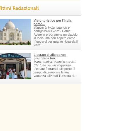
ltimi Redazionali
Visto turistico per l'India:
come...
Viaggio in India: quando e'
obbligatorio il visto? Come...
Avete in programma un viaggio
in India, ma non sapete come
muovervi per quanto riguarda il
visto,...
L'estate e' alle porte:
prenota la tua...
Mare, cucina, eventi e servizi.
C'e' tutto per un soggiorno...
L'estate è oramai alle porte: è
tempo di prenotare la tua
vacanza all'Hotel Turistica di...