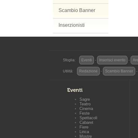
Scambio Banner
Inserzionisti
Sfoglia:
Eventi
-
Inserisci evento
-
Are
Utilità:
Redazione
-
Scambio Banner
Eventi
Sagre
Teatro
Cinema
Feste
Spettacoli
Cabaret
Fiere
Lirica
Mostre