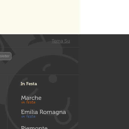
Torna Su
letter
In Festa