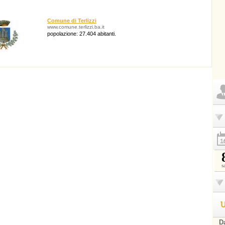
Comune di Terlizzi
www.comune.terlizzi.ba.it
popolazione: 27.404 abitanti.
s
U
Da