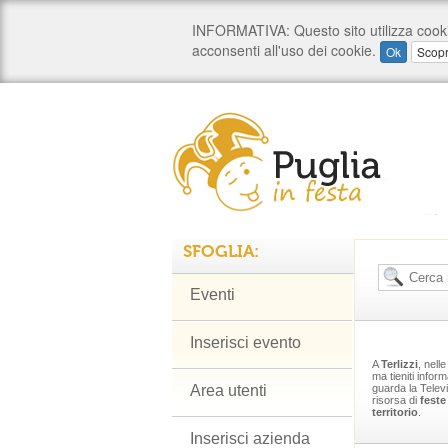
SFOGLIA:
Eventi
Inserisci evento
A
Terlizzi
, nell
ma tieniti infor
Area utenti
guarda la Telev
risorsa di
feste
territorio
.
Inserisci azienda