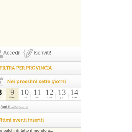
Accedi!
Iscriviti!
FILTRA PER PROVINCIA
Nei prossimi sette giorni
8
9
10
11
12
13
14
ab
dom
lun
mar
mer
gio
ven
Apri il calendario
ltimi eventi inseriti
i palchi di tutto il mondo a...