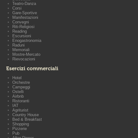
Teatro-Danza
Corsi
Gare-Sportive
Manifestazioni
Convegni
Riti-Religiosi
Reading
Escursioni
Enogastronomia
Raduni
Memoriali
Mostre-Mercato
Rievocazioni
Esercizi commerciali
Hotel
Orchestre
Campeggi
Ostelli
Airbnb
Ristoranti
IAT
Agriturist
Country House
Bed & Breakfast
Shopping
Pizzerie
Pub
After Dinner