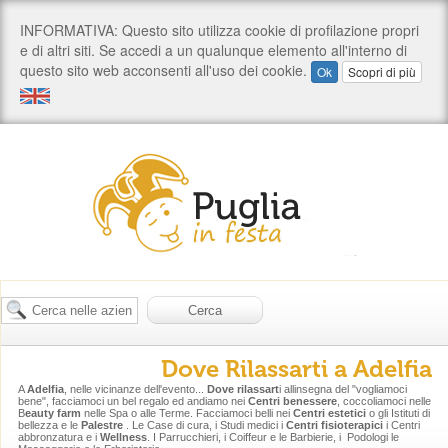
Dove Rilassarti a Adelfia
A
Adelfia
, nelle vicinanze dell'evento...
Dove rilassart
i allinsegna del "vogliamoci
bene", facciamoci un bel regalo ed andiamo nei
Centri benessere
, coccoliamoci nelle
B
eauty farm
nelle Spa o alle Terme. Facciamoci belli nei
Centri estetici
o gli Istituti di
bellezza e le
Palestre
. Le Case di cura, i Studi medici i
Centri fisioterapici
i Centri
abbronzatura e i
Wellness
. I Parrucchieri, i Coiffeur e le Barbierie, i Podologi le