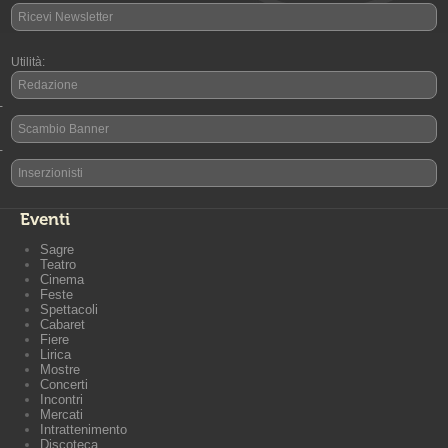
Ricevi Newsletter
Utilità:
Redazione
-
Scambio Banner
-
Inserzionisti
Eventi
Sagre
Teatro
Cinema
Feste
Spettacoli
Cabaret
Fiere
Lirica
Mostre
Concerti
Incontri
Mercati
Intrattenimento
Discoteca