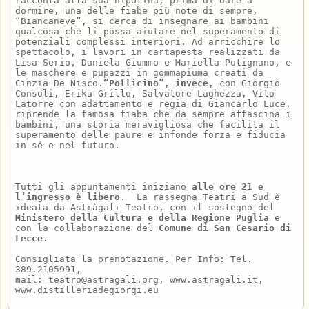
racconta alla sua nipotina, prima di dare a
dormire, una delle fiabe più note di sempre,
“Biancaneve”, si cerca di insegnare ai bambini
qualcosa che li possa aiutare nel superamento di
potenziali complessi interiori. Ad arricchire lo
spettacolo, i lavori in cartapesta realizzati da
Lisa Serio, Daniela Giummo e Mariella Putignano, e
le maschere e pupazzi in gommapiuma creati da
Cinzia De Nisco.
“Pollicino”, invece,
con Giorgio
Consoli, Erika Grillo, Salvatore Laghezza, Vito
Latorre con adattamento e regia di Giancarlo Luce,
riprende la famosa fiaba che da sempre affascina i
bambini, una storia meravigliosa che facilita il
superamento delle paure e infonde forza e fiducia
in sé e nel futuro.
Tutti gli appuntamenti iniziano
alle ore 21 e
l’ingresso è libero
. La rassegna Teatri a Sud è
ideata da Astràgali Teatro, con il sostegno del
Ministero della Cultura e della Regione Puglia
e
con la collaborazione del
Comune di San Cesario di
Lecce.
Consigliata la prenotazione. Per Info: Tel.
389.2105991,
mail: teatro@astragali.org, www.astragali.it,
www.distilleriadegiorgi.eu