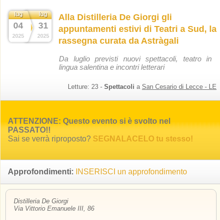
lug
lug
Alla Distilleria De Giorgi gli
04
31
appuntamenti estivi di Teatri a Sud, la
2025
2025
rassegna curata da Astràgali
Da luglio previsti nuovi spettacoli, teatro in
lingua salentina e incontri letterari
Letture:
23
-
Spettacoli
a
San Cesario di Lecce - LE
ATTENZIONE: Questo evento si è svolto nel
PASSATO!!
Sai se verrà riproposto?
SEGNALACELO tu stesso!
Approfondimenti:
INSERISCI un approfondimento
Distilleria De Giorgi
Via Vittorio Emanuele III, 86