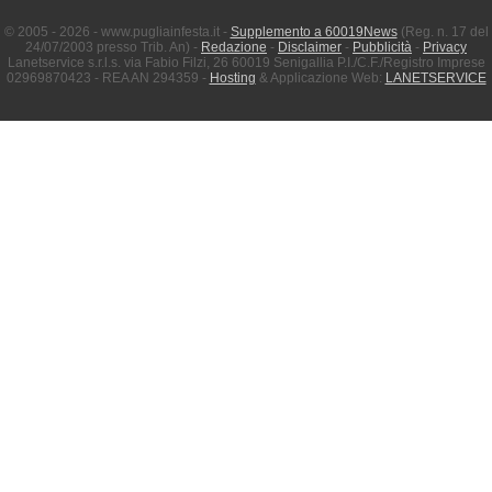
© 2005 - 2026 - www.pugliainfesta.it -
Supplemento a 60019News
(Reg. n. 17 del
24/07/2003 presso Trib. An) -
Redazione
-
Disclaimer
-
Pubblicità
-
Privacy
Lanetservice s.r.l.s. via Fabio Filzi, 26 60019 Senigallia P.I./C.F./Registro Imprese
02969870423 - REA AN 294359 -
Hosting
& Applicazione Web:
LANETSERVICE