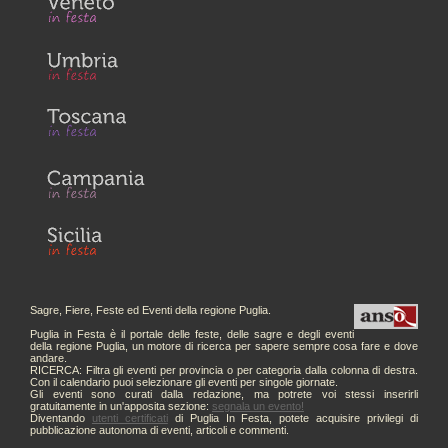
Sagre, Fiere, Feste ed Eventi della regione Puglia.
Puglia in Festa è il portale delle feste, delle sagre e degli eventi
della regione Puglia, un motore di ricerca per sapere sempre cosa fare e dove
andare.
RICERCA: Filtra gli eventi per provincia o per categoria dalla colonna di destra.
Con il calendario puoi selezionare gli eventi per singole giornate.
Gli eventi sono curati dalla redazione, ma potrete voi stessi inserirli
gratuitamente in un'apposita sezione:
segnala un evento!
Diventando
utenti certificati
di Puglia In Festa, potete acquisire privilegi di
pubblicazione autonoma di eventi, articoli e commenti.