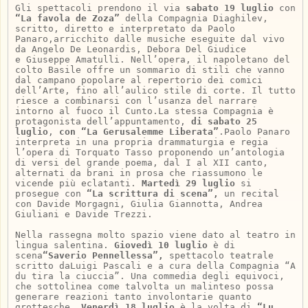
Gli spettacoli prendono il via
sabato 19 luglio
con
“La favola de Zoza”
della Compagnia Diaghilev,
scritto, diretto e interpretato da Paolo
Panaro,arricchito dalle musiche eseguite dal vivo
da Angelo De Leonardis, Debora Del Giudice
e Giuseppe Amatulli. Nell’opera, il napoletano del
colto Basile offre un sommario di stili che vanno
dal campano popolare al repertorio dei comici
dell’Arte, fino all’aulico stile di corte. Il tutto
riesce a combinarsi con l’usanza del narrare
intorno al fuoco il Cunto.La stessa Compagnia è
protagonista dell’appuntamento,
di sabato 25
luglio
,
con “La Gerusalemme Liberata”
.Paolo Panaro
interpreta in una propria drammaturgia e regia
l’opera di Torquato Tasso proponendo un’antologia
di versi del grande poema, dal I al XII canto,
alternati da brani in prosa che riassumono le
vicende più eclatanti.
Martedì 29 luglio
si
prosegue con
“La scrittura di scena”,
un recital
con Davide Morgagni, Giulia Giannotta, Andrea
Giuliani e Davide Trezzi.
Nella rassegna molto spazio viene dato al teatro in
lingua salentina.
Giovedì 10 luglio
è di
scena
“Saverio Pennellessa”,
spettacolo teatrale
scritto daLuigi Pascali e a cura della Compagnia “A
du tira la ciuccia”. Una commedia degli equivoci,
che sottolinea come talvolta un malinteso possa
generare reazioni tanto involontarie quanto
grottesche.
Venerdì 18 luglio
è la volta di
“Lu