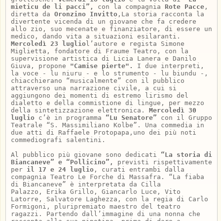
mieticu de li pacci”,
con la compagnia
Rote Pacce
,
diretta da
Oronzino Invitto
,La storia racconta la
divertente vicenda di un giovane che fa credere
allo zio, suo mecenate e finanziatore, di essere un
medico, dando vita a situazioni esilaranti.
Mercoledì
23 luglio
l’autore e regista Simone
Miglietta, fondatore di Fraume Teatro, con la
supervisione artistica di Licia Lanera e Danilo
Giuva, propone
"Camise pierte".
I due interpreti,
la voce - lu niuru - e lo strumento - lu biundu -,
chiacchierano “musicalmente” con il pubblico
attraverso una narrazione civile, a cui si
aggiungono dei momenti di estremo lirismo del
dialetto e della commistione di lingue, per mezzo
della sintetizzazione elettronica.
Mercoledì 30
luglio
c’è in programma
“Lu Senatore”
con il Gruppo
Teatrale “S. Massimiliano Kolbe”. Una commedia in
due atti di Raffaele Protopapa,uno dei più noti
commediografi salentini.
Al pubblico più giovane sono dedicati
“La storia di
Biancaneve” e “Pollicino”,
previsti rispettivamente
per
il 17 e 24 luglio
, curati entrambi dalla
compagnia Teatro Le Forche di Massafra. “La fiaba
di Biancaneve” è interpretata da Cilla
Palazzo, Erika Grillo, Giancarlo Luce, Vito
Latorre, Salvatore Laghezza, con la regia di Carlo
Formigoni, pluripremiato maestro del teatro
ragazzi. Partendo dall’immagine di una nonna che