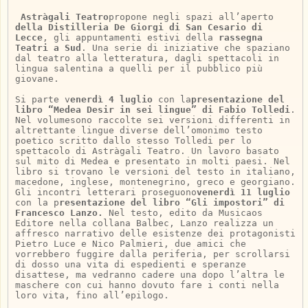
Astràgali Teatro
propone negli spazi all’aperto
della Distilleria De Giorgi di San Cesario di
Lecce
, gli appuntamenti estivi della
rassegna
Teatri a Sud
. Una serie di iniziative che spaziano
dal teatro alla letteratura, dagli spettacoli in
lingua salentina a quelli per il pubblico più
giovane.
Si parte v
enerdì 4 luglio
con la
presentazione del
libro “Medea Desir in sei lingue” di Fabio Tolledi
.
Nel volumesono raccolte sei versioni differenti in
altrettante lingue diverse dell’omonimo testo
poetico scritto dallo stesso Tolledi per lo
spettacolo di Astràgali Teatro. Un lavoro basato
sul mito di Medea e presentato in molti paesi. Nel
libro si trovano le versioni del testo in italiano,
macedone, inglese, montenegrino, greco e georgiano.
Gli incontri letterari proseguono
venerdì 11 luglio
con la p
resentazione del libro “Gli impostori” di
Francesco Lanzo.
Nel testo, edito da Musicaos
Editore nella collana Balbec, Lanzo realizza un
affresco narrativo delle esistenze dei protagonisti
Pietro Luce e Nico Palmieri, due amici che
vorrebbero fuggire dalla periferia, per scrollarsi
di dosso una vita di espedienti e speranze
disattese, ma vedranno cadere una dopo l’altra le
maschere con cui hanno dovuto fare i conti nella
loro vita, fino all’epilogo.