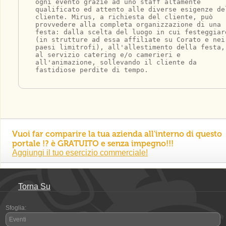
ogni evento grazie ad uno staff altamente 
qualificato ed attento alle diverse esigenze de
cliente. Mirus, a richiesta del cliente, può 
provvedere alla completa organizzazione di una 
festa: dalla scelta del luogo in cui festeggiar
(in strutture ad essa affiliate su Corato e nei
paesi limitrofi), all'allestimento della festa,
al servizio catering e/o camerieri e 
all'animazione, sollevando il cliente da 
fastidiose perdite di tempo.
Vuoi far comparire la tua azienda all'interno di questo
portale !? è
GRATUITO
e senza impegno!!!
Aggiungi il tuo esercizio commerciale!
Torna Su
Sfoglia:
Eventi