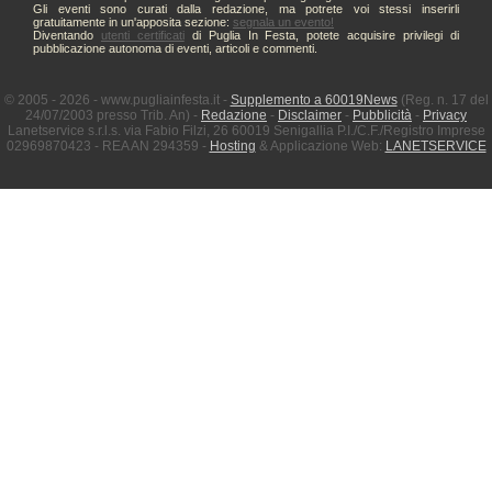
Gli eventi sono curati dalla redazione, ma potrete voi stessi inserirli
gratuitamente in un'apposita sezione:
segnala un evento!
Diventando
utenti certificati
di Puglia In Festa, potete acquisire privilegi di
pubblicazione autonoma di eventi, articoli e commenti.
© 2005 - 2026 - www.pugliainfesta.it -
Supplemento a 60019News
(Reg. n. 17 del
24/07/2003 presso Trib. An) -
Redazione
-
Disclaimer
-
Pubblicità
-
Privacy
Lanetservice s.r.l.s. via Fabio Filzi, 26 60019 Senigallia P.I./C.F./Registro Imprese
02969870423 - REA AN 294359 -
Hosting
& Applicazione Web:
LANETSERVICE