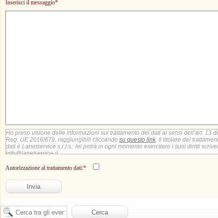
Inserisci il messaggio*
Ho preso visione delle informazioni sul trattamento dei dati ai sensi dell’art. 13 d
Reg. UE 2016/679, raggiungibili cliccando
su questo link
. Il titolare del trattamen
dati è Lanetservice s.r.l.s.: lei potrà in ogni momento esercitare i suoi diritti scriv
info@lanetservice.it
Autorizzazione al trattamento dati:*