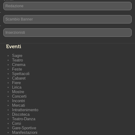
Redazione
-
Scambio Banner
-
Inserzionisti
Eventi
Sagre
Teatro
Cinema
Feste
Spettacoli
Cabaret
Fiere
Lirica
Mostre
Concerti
Incontri
Mercati
Intrattenimento
Discoteca
Teatro-Danza
Corsi
Gare-Sportive
Manifestazioni