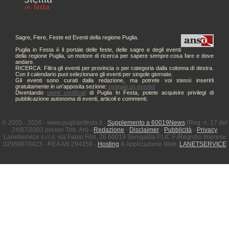
Sagre, Fiere, Feste ed Eventi della regione Puglia.
Puglia in Festa è il portale delle feste, delle sagre e degli eventi
della regione Puglia, un motore di ricerca per sapere sempre cosa fare e dove
andare.
RICERCA: Filtra gli eventi per provincia o per categoria dalla colonna di destra.
Con il calendario puoi selezionare gli eventi per singole giornate.
Gli eventi sono curati dalla redazione, ma potrete voi stessi inserirli
gratuitamente in un'apposita sezione:
segnala un evento!
Diventando
utenti certificati
di Puglia In Festa, potete acquisire privilegi di
pubblicazione autonoma di eventi, articoli e commenti.
© 2005 - 2026 - www.pugliainfesta.it -
Supplemento a 60019News
(Reg. n. 17 del
24/07/2003 presso Trib. An) -
Redazione
-
Disclaimer
-
Pubblicità
-
Privacy
Lanetservice s.r.l.s. via Fabio Filzi, 26 60019 Senigallia P.I./C.F./Registro Imprese
02969870423 - REA AN 294359 -
Hosting
& Applicazione Web:
LANETSERVICE