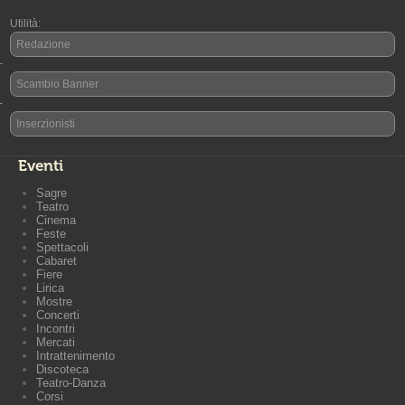
Utilità:
Redazione
-
Scambio Banner
-
Inserzionisti
Eventi
Sagre
Teatro
Cinema
Feste
Spettacoli
Cabaret
Fiere
Lirica
Mostre
Concerti
Incontri
Mercati
Intrattenimento
Discoteca
Teatro-Danza
Corsi