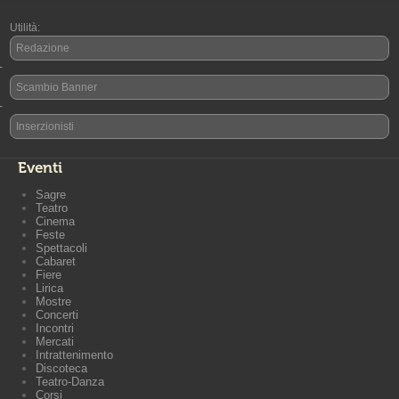
Utilità:
Redazione
-
Scambio Banner
-
Inserzionisti
Eventi
Sagre
Teatro
Cinema
Feste
Spettacoli
Cabaret
Fiere
Lirica
Mostre
Concerti
Incontri
Mercati
Intrattenimento
Discoteca
Teatro-Danza
Corsi