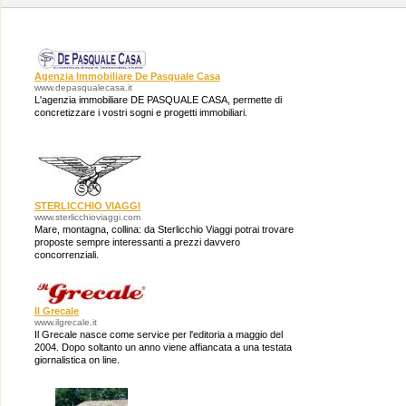
Agenzia Immobiliare De Pasquale Casa
www.depasqualecasa.it
L'agenzia immobiliare DE PASQUALE CASA, permette di
concretizzare i vostri sogni e progetti immobiliari.
STERLICCHIO VIAGGI
www.sterlicchioviaggi.com
Mare, montagna, collina: da Sterlicchio Viaggi potrai trovare
proposte sempre interessanti a prezzi davvero
concorrenziali.
Il Grecale
www.ilgrecale.it
Il Grecale nasce come service per l'editoria a maggio del
2004. Dopo soltanto un anno viene affiancata a una testata
giornalistica on line.