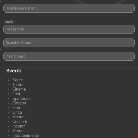
-
Ricevi Newsletter
Utilità:
Redazione
-
Scambio Banner
-
Inserzionisti
Eventi
Sagre
Teatro
Cinema
Feste
Spettacoli
Cabaret
Fiere
Lirica
Mostre
Concerti
Incontri
Mercati
Intrattenimento