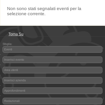
Non sono stati segnalati eventi per la
selezione corrente.
Torna Su
Sfoglia:
Eventi
-
Inserisci evento
-
Area utenti
-
Inserisci azienda
-
Approfondimenti
-
Redazionali