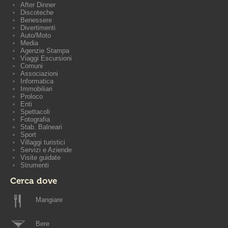
After Dinner
Discoteche
Benessere
Divertimenti
Auto/Moto
Media
Agenzie Stampa
Viaggi Escursioni
Comuni
Associazioni
Informatica
Immobiliari
Proloco
Enti
Spettacoli
Fotografia
Stab. Balneari
Sport
Villaggi turistici
Servizi e Aziende
Visite guidate
Strumenti
Cerca dove
Mangiare
Bere