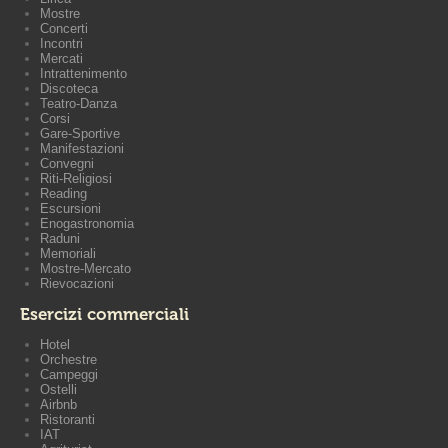
Mostre
Concerti
Incontri
Mercati
Intrattenimento
Discoteca
Teatro-Danza
Corsi
Gare-Sportive
Manifestazioni
Convegni
Riti-Religiosi
Reading
Escursioni
Enogastronomia
Raduni
Memoriali
Mostre-Mercato
Rievocazioni
Esercizi commerciali
Hotel
Orchestre
Campeggi
Ostelli
Airbnb
Ristoranti
IAT