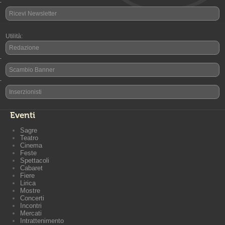
-
Ricevi Newsletter
Utilità:
Redazione
-
Scambio Banner
-
Inserzionisti
Eventi
Sagre
Teatro
Cinema
Feste
Spettacoli
Cabaret
Fiere
Lirica
Mostre
Concerti
Incontri
Mercati
Intrattenimento