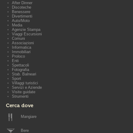
After Dinner
Discoteche
Benessere
Divertimenti
Auto/Moto
Media
Agenzie Stampa
Viaggi Escursioni
Comuni
Associazioni
Informatica
Immobiliari
Proloco
Enti
Spettacoli
Fotografia
Stab. Balneari
Sport
Villaggi turistici
Servizi e Aziende
Visite guidate
Strumenti
Cerca dove
Mangiare
Bere