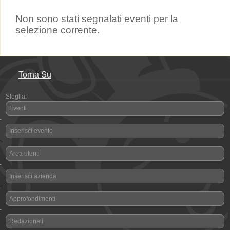
Non sono stati segnalati eventi per la
selezione corrente.
Torna Su
Sfoglia:
Eventi
-
Inserisci evento
-
Area utenti
-
Inserisci azienda
-
Approfondimenti
-
Redazionali