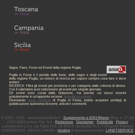
Sagre, Fiere, Feste ed Eventi della regione Puglia.
Puglia in Festa è il portale delle feste, delle sagre e degli eventi
della regione Puglia, un motore di ricerca per sapere sempre cosa fare e dove
andare.
RICERCA: Filtra gli eventi per provincia o per categoria dalla colonna di destra.
Con il calendario puoi selezionare gli eventi per singole giornate.
Gli eventi sono curati dalla redazione, ma potrete voi stessi inserirli
gratuitamente in un'apposita sezione:
segnala un evento!
Diventando
utenti certificati
di Puglia In Festa, potete acquisire privilegi di
pubblicazione autonoma di eventi, articoli e commenti.
© 2005 - 2026 - www.pugliainfesta.it -
Supplemento a 60019News
(Reg. n. 17 del
24/07/2003 presso Trib. An) -
Redazione
-
Disclaimer
-
Pubblicità
-
Privacy
Lanetservice s.r.l.s. via Fabio Filzi, 26 60019 Senigallia P.I./C.F./Registro Imprese
02969870423 - REA AN 294359 -
Hosting
& Applicazione Web:
LANETSERVICE