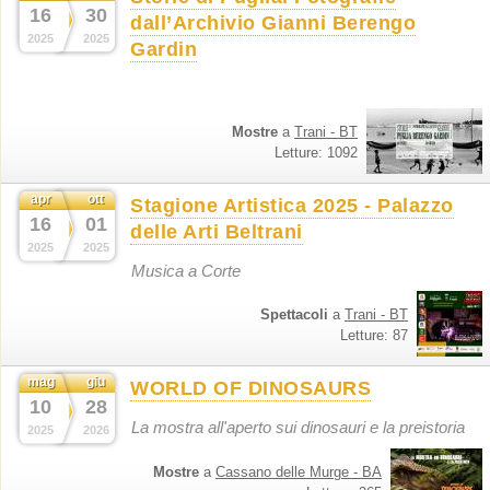
16
30
dall’Archivio Gianni Berengo
2025
2025
Gardin
Mostre
a
Trani - BT
Letture: 1092
apr
ott
Stagione Artistica 2025 - Palazzo
16
01
delle Arti Beltrani
2025
2025
Musica a Corte
Spettacoli
a
Trani - BT
Letture: 87
mag
giu
WORLD OF DINOSAURS
10
28
La mostra all'aperto sui dinosauri e la preistoria
2025
2026
Mostre
a
Cassano delle Murge - BA