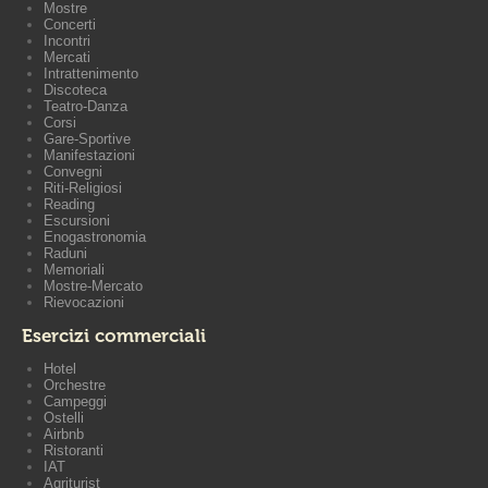
Mostre
Concerti
Incontri
Mercati
Intrattenimento
Discoteca
Teatro-Danza
Corsi
Gare-Sportive
Manifestazioni
Convegni
Riti-Religiosi
Reading
Escursioni
Enogastronomia
Raduni
Memoriali
Mostre-Mercato
Rievocazioni
Esercizi commerciali
Hotel
Orchestre
Campeggi
Ostelli
Airbnb
Ristoranti
IAT
Agriturist