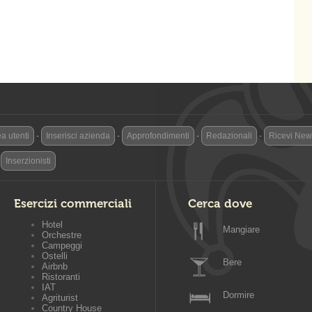
a utenti
-
Inserisci azienda
-
Approfondimenti
-
Redazionali
-
Ricevi News
-
Inserzionisti
Esercizi commerciali
Cerca dove
Hotel
Mangiare
Orchestre
Campeggi
Ostelli
Bere
Airbnb
Ristoranti
IAT
Dormire
Agriturist
Country House