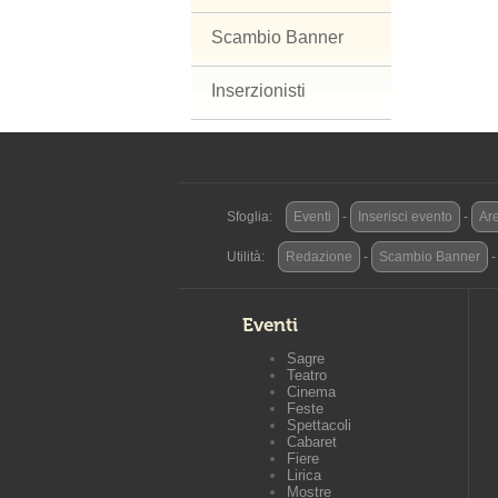
Scambio Banner
Inserzionisti
Sfoglia:
Eventi
-
Inserisci evento
-
Are
Utilità:
Redazione
-
Scambio Banner
Eventi
Sagre
Teatro
Cinema
Feste
Spettacoli
Cabaret
Fiere
Lirica
Mostre