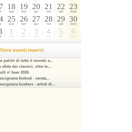
7
18
19
20
21
22
23
n
mar
mer
gio
ven
sab
dom
4
25
26
27
28
29
30
n
mar
mer
gio
ven
sab
dom
1
1
2
3
4
5
6
n
mar
mer
gio
ven
sab
dom
ltimi eventi inseriti
i palchi di tutto il mondo a...
 sfida dei classici. oltre le...
ulli n' beer 2026
scignana festival - serata...
scignana buskers - artisti di...