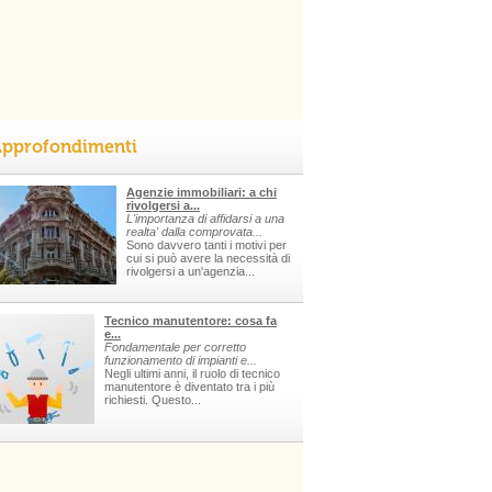
pprofondimenti
Agenzie immobiliari: a chi
rivolgersi a...
L'importanza di affidarsi a una
realta' dalla comprovata...
Sono davvero tanti i motivi per
cui si può avere la necessità di
rivolgersi a un'agenzia...
Tecnico manutentore: cosa fa
e...
Fondamentale per corretto
funzionamento di impianti e...
Negli ultimi anni, il ruolo di tecnico
manutentore è diventato tra i più
richiesti. Questo...