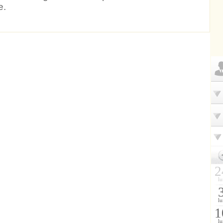
e.
2
lu
lu
1
lu