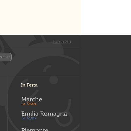
Torna Su
letter
In Festa