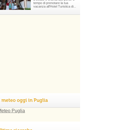
tempo di prenotare la tua
vacanza all'Hotel Turistica di...
l meteo oggi in Puglia