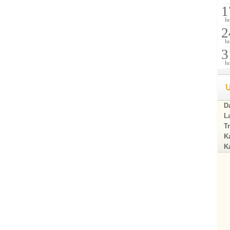
1
lu
2
lu
3
lu
U
Da
La
Tr
Ka
Ka