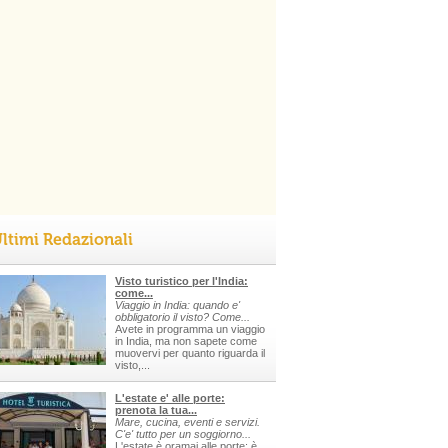
ltimi Redazionali
Visto turistico per l'India:
come...
Viaggio in India: quando e'
obbligatorio il visto? Come...
Avete in programma un viaggio
in India, ma non sapete come
muovervi per quanto riguarda il
visto,...
L'estate e' alle porte:
prenota la tua...
Mare, cucina, eventi e servizi.
C'e' tutto per un soggiorno...
L'estate è oramai alle porte: è