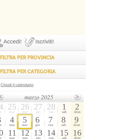
Accedi!
Iscriviti!
FILTRA PER PROVINCIA
FILTRA PER CATEGORIA
Chiudi il calendario
marzo 2025
4
25
26
27
28
1
2
n
mar
mer
gio
ven
sab
dom
3
4
5
6
7
8
9
n
mar
mer
gio
ven
sab
dom
0
11
12
13
14
15
16
n
mar
mer
gio
ven
sab
dom