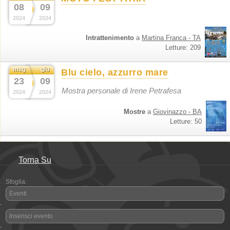
08
09
2024
2024
Intrattenimento
a
Martina Franca - TA
Letture: 209
mag
giu
Blu cielo, azzurro mare
23
09
Mostra personale di Irene Petrafesa
2024
2024
Mostre
a
Giovinazzo - BA
Letture: 50
Torna Su
Sfoglia:
Eventi
-
Inserisci evento
-