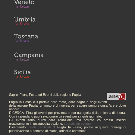
Sagre, Fiere, Feste ed Eventi della regione Puglia.
Puglia in Festa è il portale delle feste, delle sagre e degli eventi
della regione Puglia, un motore di ricerca per sapere sempre cosa fare e dove
andare.
RICERCA: Filtra gli eventi per provincia o per categoria dalla colonna di destra.
Con il calendario puoi selezionare gli eventi per singole giornate.
Gli eventi sono curati dalla redazione, ma potrete voi stessi inserirli
gratuitamente in un'apposita sezione:
segnala un evento!
Diventando
utenti certificati
di Puglia In Festa, potete acquisire privilegi di
pubblicazione autonoma di eventi, articoli e commenti.