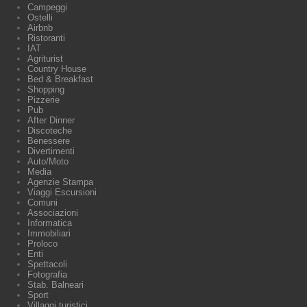
Campeggi
Ostelli
Airbnb
Ristoranti
IAT
Agriturist
Country House
Bed & Breakfast
Shopping
Pizzerie
Pub
After Dinner
Discoteche
Benessere
Divertimenti
Auto/Moto
Media
Agenzie Stampa
Viaggi Escursioni
Comuni
Associazioni
Informatica
Immobiliari
Proloco
Enti
Spettacoli
Fotografia
Stab. Balneari
Sport
Villaggi turistici