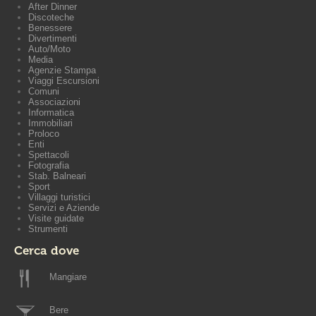
After Dinner
Discoteche
Benessere
Divertimenti
Auto/Moto
Media
Agenzie Stampa
Viaggi Escursioni
Comuni
Associazioni
Informatica
Immobiliari
Proloco
Enti
Spettacoli
Fotografia
Stab. Balneari
Sport
Villaggi turistici
Servizi e Aziende
Visite guidate
Strumenti
Cerca dove
Mangiare
Bere