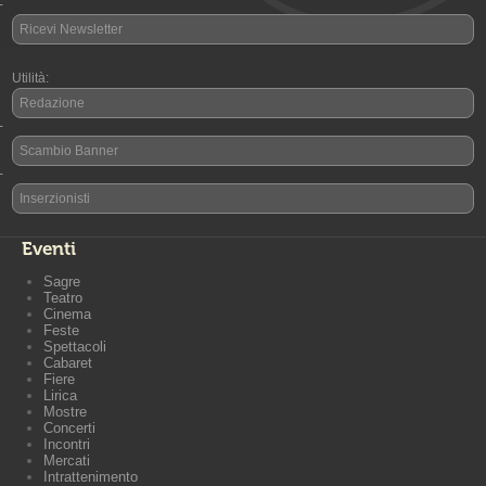
-
Ricevi Newsletter
Utilità:
Redazione
-
Scambio Banner
-
Inserzionisti
Eventi
Sagre
Teatro
Cinema
Feste
Spettacoli
Cabaret
Fiere
Lirica
Mostre
Concerti
Incontri
Mercati
Intrattenimento