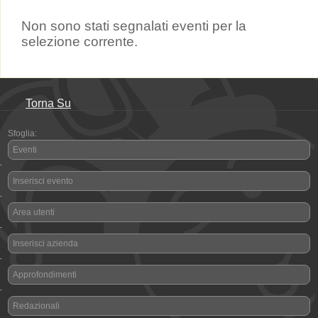
Non sono stati segnalati eventi per la
selezione corrente.
Torna Su
Sfoglia:
Eventi
-
Inserisci evento
-
Area utenti
-
Inserisci azienda
-
Approfondimenti
-
Redazionali