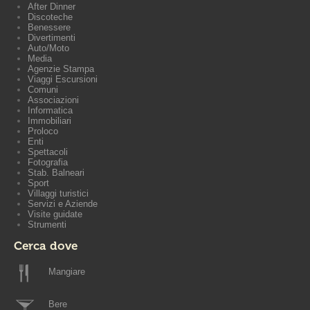
After Dinner
Discoteche
Benessere
Divertimenti
Auto/Moto
Media
Agenzie Stampa
Viaggi Escursioni
Comuni
Associazioni
Informatica
Immobiliari
Proloco
Enti
Spettacoli
Fotografia
Stab. Balneari
Sport
Villaggi turistici
Servizi e Aziende
Visite guidate
Strumenti
Cerca dove
Mangiare
Bere