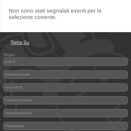
Non sono stati segnalati eventi per la
selezione corrente.
Torna Su
Sfoglia:
Eventi
-
Inserisci evento
-
Area utenti
-
Inserisci azienda
-
Approfondimenti
-
Redazionali