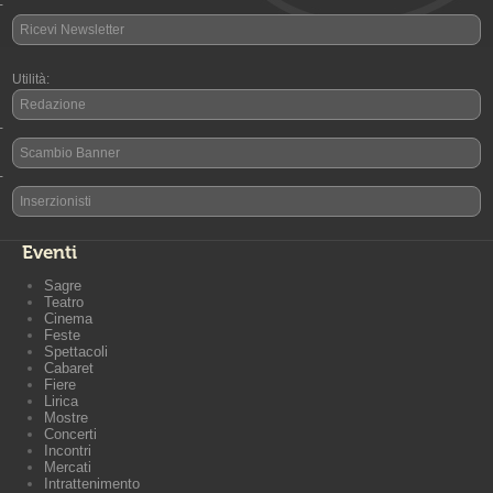
-
Ricevi Newsletter
Utilità:
Redazione
-
Scambio Banner
-
Inserzionisti
Eventi
Sagre
Teatro
Cinema
Feste
Spettacoli
Cabaret
Fiere
Lirica
Mostre
Concerti
Incontri
Mercati
Intrattenimento