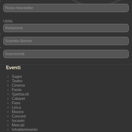
-
Ricevi Newsletter
Utilità:
Redazione
-
Scambio Banner
-
Inserzionisti
Eventi
Sagre
Teatro
Cinema
Feste
Spettacoli
Cabaret
Fiere
Lirica
Mostre
Concerti
Incontri
Mercati
Intrattenimento