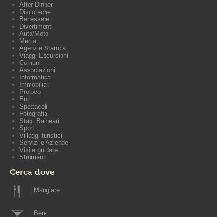
After Dinner
Discoteche
Benessere
Divertimenti
Auto/Moto
Media
Agenzie Stampa
Viaggi Escursioni
Comuni
Associazioni
Informatica
Immobiliari
Proloco
Enti
Spettacoli
Fotografia
Stab. Balneari
Sport
Villaggi turistici
Servizi e Aziende
Visite guidate
Strumenti
Cerca dove
Mangiare
Bere