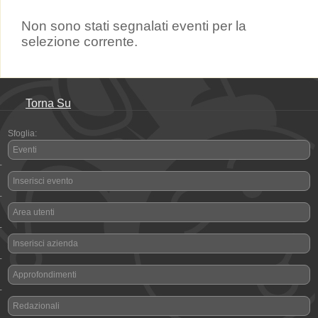
Non sono stati segnalati eventi per la
selezione corrente.
Torna Su
Sfoglia:
Eventi
-
Inserisci evento
-
Area utenti
-
Inserisci azienda
-
Approfondimenti
-
Redazionali