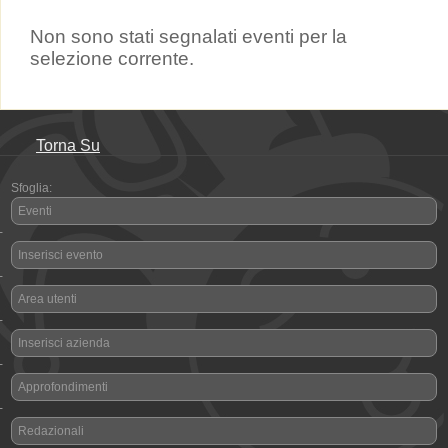
Non sono stati segnalati eventi per la
selezione corrente.
Torna Su
Sfoglia:
Eventi
-
Inserisci evento
-
Area utenti
-
Inserisci azienda
-
Approfondimenti
-
Redazionali