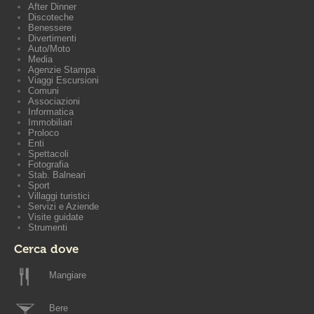
After Dinner
Discoteche
Benessere
Divertimenti
Auto/Moto
Media
Agenzie Stampa
Viaggi Escursioni
Comuni
Associazioni
Informatica
Immobiliari
Proloco
Enti
Spettacoli
Fotografia
Stab. Balneari
Sport
Villaggi turistici
Servizi e Aziende
Visite guidate
Strumenti
Cerca dove
Mangiare
Bere