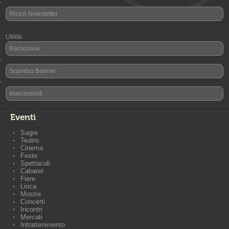
-
Ricevi Newsletter
Utilità:
Redazione
-
Scambio Banner
-
Inserzionisti
Eventi
Sagre
Teatro
Cinema
Feste
Spettacoli
Cabaret
Fiere
Lirica
Mostre
Concerti
Incontri
Mercati
Intrattenimento