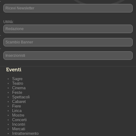
-
Ricevi Newsletter
Utilità:
Redazione
-
Scambio Banner
-
Inserzionisti
Eventi
Sagre
Teatro
Cinema
Feste
Spettacoli
Cabaret
Fiere
Lirica
Mostre
Concerti
Incontri
Mercati
Intrattenimento