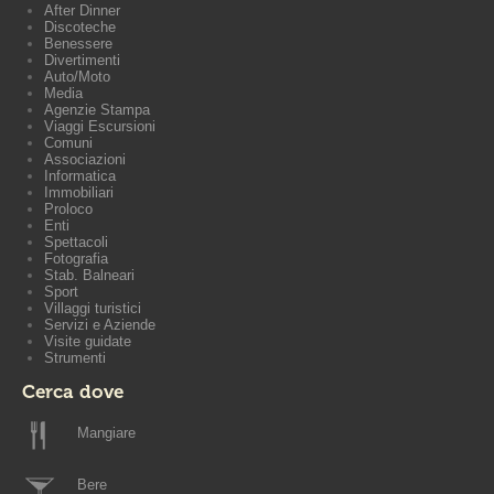
After Dinner
Discoteche
Benessere
Divertimenti
Auto/Moto
Media
Agenzie Stampa
Viaggi Escursioni
Comuni
Associazioni
Informatica
Immobiliari
Proloco
Enti
Spettacoli
Fotografia
Stab. Balneari
Sport
Villaggi turistici
Servizi e Aziende
Visite guidate
Strumenti
Cerca dove
Mangiare
Bere