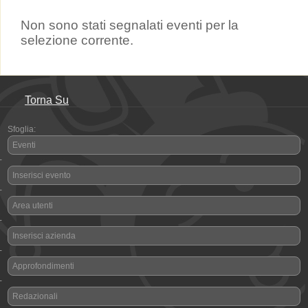
Non sono stati segnalati eventi per la
selezione corrente.
Torna Su
Sfoglia:
Eventi
-
Inserisci evento
-
Area utenti
-
Inserisci azienda
-
Approfondimenti
-
Redazionali