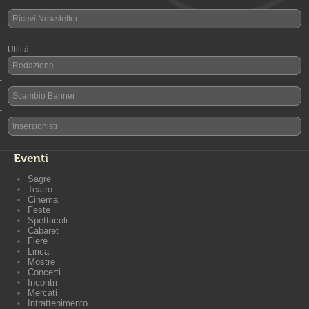
-
Ricevi Newsletter
Utilità:
Redazione
-
Scambio Banner
-
Inserzionisti
Eventi
Sagre
Teatro
Cinema
Feste
Spettacoli
Cabaret
Fiere
Lirica
Mostre
Concerti
Incontri
Mercati
Intrattenimento