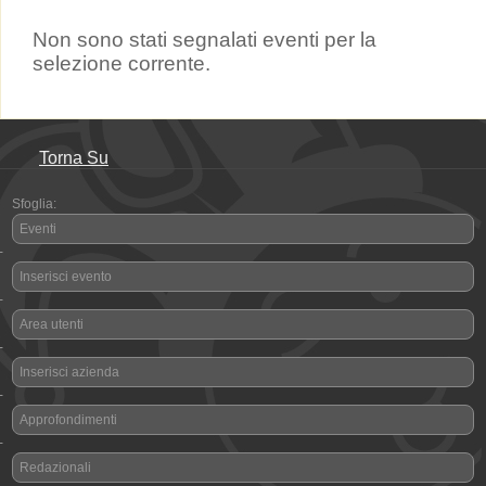
Non sono stati segnalati eventi per la
selezione corrente.
Torna Su
Sfoglia:
Eventi
-
Inserisci evento
-
Area utenti
-
Inserisci azienda
-
Approfondimenti
-
Redazionali