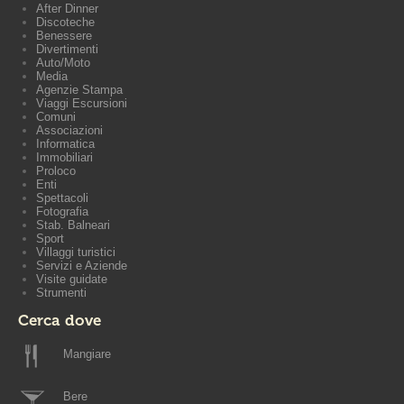
After Dinner
Discoteche
Benessere
Divertimenti
Auto/Moto
Media
Agenzie Stampa
Viaggi Escursioni
Comuni
Associazioni
Informatica
Immobiliari
Proloco
Enti
Spettacoli
Fotografia
Stab. Balneari
Sport
Villaggi turistici
Servizi e Aziende
Visite guidate
Strumenti
Cerca dove
Mangiare
Bere