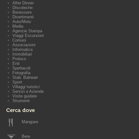
After Dinner
Discoteche
Benessere
Divertimenti
Auto/Moto
Media
Agenzie Stampa
Viaggi Escursioni
Comuni
Associazioni
Informatica
Immobiliari
Proloco
Enti
Spettacoli
Fotografia
Stab. Balneari
Sport
Villaggi turistici
Servizi e Aziende
Visite guidate
Strumenti
Cerca dove
Mangiare
Bere