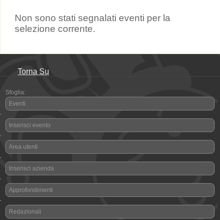
Non sono stati segnalati eventi per la
selezione corrente.
Torna Su
Sfoglia:
Eventi
-
Inserisci evento
-
Area utenti
-
Inserisci azienda
-
Approfondimenti
-
Redazionali