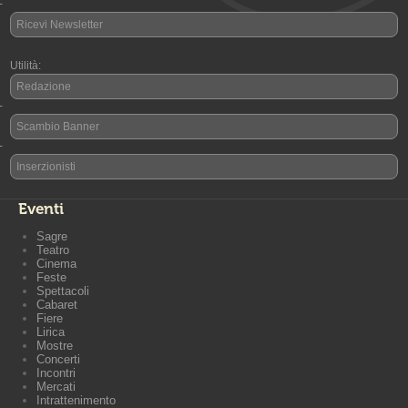
-
Ricevi Newsletter
Utilità:
Redazione
-
Scambio Banner
-
Inserzionisti
Eventi
Sagre
Teatro
Cinema
Feste
Spettacoli
Cabaret
Fiere
Lirica
Mostre
Concerti
Incontri
Mercati
Intrattenimento