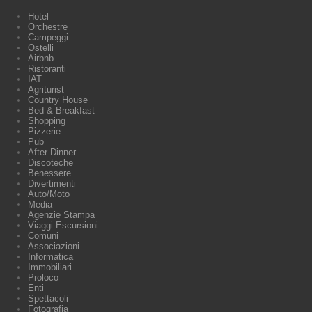
Hotel
Orchestre
Campeggi
Ostelli
Airbnb
Ristoranti
IAT
Agriturist
Country House
Bed & Breakfast
Shopping
Pizzerie
Pub
After Dinner
Discoteche
Benessere
Divertimenti
Auto/Moto
Media
Agenzie Stampa
Viaggi Escursioni
Comuni
Associazioni
Informatica
Immobiliari
Proloco
Enti
Spettacoli
Fotografia