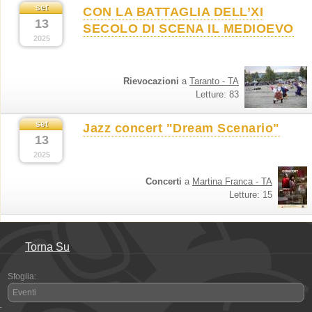
set
CON LA BATTAGLIA DELL’XI
13
SECOLO DI SCENA IL MEDIOEVO
2025
Rievocazioni
a
Taranto - TA
Letture: 83
set
Jazz concert "Dream Scenario"
13
2025
Concerti
a
Martina Franca - TA
Letture: 15
Torna Su
Sfoglia:
Eventi
-