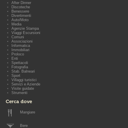
After Dinner
Discoteche
Benessere
Divertimenti
Auto/Moto
Media
Agenzie Stampa
Viaggi Escursioni
Comuni
Associazioni
Informatica
Immobiliari
Proloco
Enti
Spettacoli
Fotografia
Stab. Balneari
Sport
Villaggi turistici
Servizi e Aziende
Visite guidate
Strumenti
Cerca dove
Mangiare
Bere