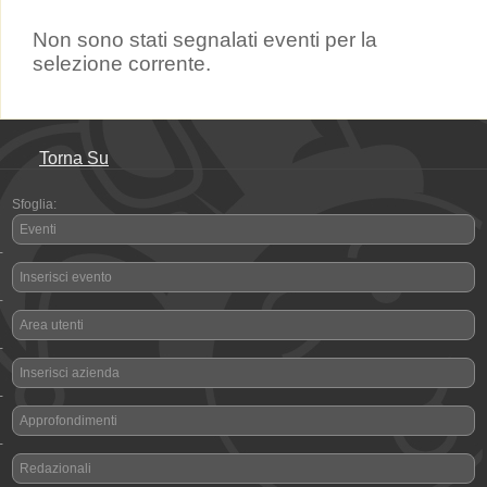
Non sono stati segnalati eventi per la
selezione corrente.
Torna Su
Sfoglia:
Eventi
-
Inserisci evento
-
Area utenti
-
Inserisci azienda
-
Approfondimenti
-
Redazionali