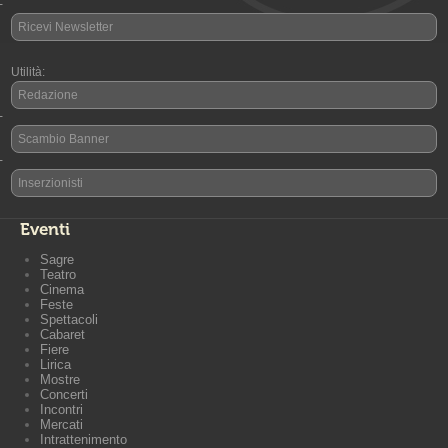
-
Ricevi Newsletter
Utilità:
Redazione
-
Scambio Banner
-
Inserzionisti
Eventi
Sagre
Teatro
Cinema
Feste
Spettacoli
Cabaret
Fiere
Lirica
Mostre
Concerti
Incontri
Mercati
Intrattenimento