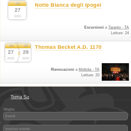
dic
Notte Bianca degli Ipogei
27
2025
Escursioni
a
Taranto - TA
Letture: 24
dic
dic
Thomas Becket A.D. 1170
27
29
2025
2025
Rievocazioni
a
Mottola - TA
Letture: 20
Torna Su
Sfoglia:
Eventi
-
Inserisci evento