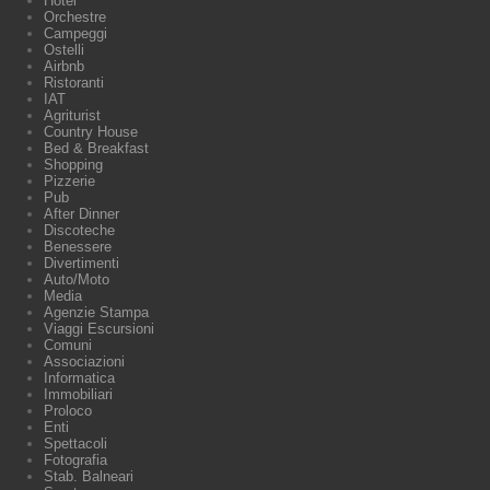
Hotel
Orchestre
Campeggi
Ostelli
Airbnb
Ristoranti
IAT
Agriturist
Country House
Bed & Breakfast
Shopping
Pizzerie
Pub
After Dinner
Discoteche
Benessere
Divertimenti
Auto/Moto
Media
Agenzie Stampa
Viaggi Escursioni
Comuni
Associazioni
Informatica
Immobiliari
Proloco
Enti
Spettacoli
Fotografia
Stab. Balneari