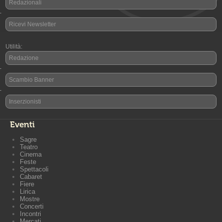
Redazionali
-
Ricevi Newsletter
Utilità:
Redazione
-
Scambio Banner
-
Inserzionisti
Eventi
Sagre
Teatro
Cinema
Feste
Spettacoli
Cabaret
Fiere
Lirica
Mostre
Concerti
Incontri
Mercati