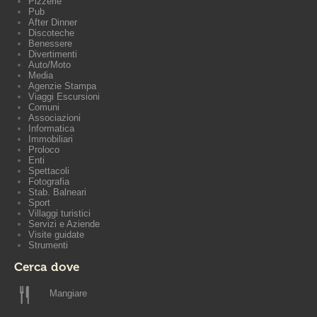
Pizzerie
Pub
After Dinner
Discoteche
Benessere
Divertimenti
Auto/Moto
Media
Agenzie Stampa
Viaggi Escursioni
Comuni
Associazioni
Informatica
Immobiliari
Proloco
Enti
Spettacoli
Fotografia
Stab. Balneari
Sport
Villaggi turistici
Servizi e Aziende
Visite guidate
Strumenti
Cerca dove
Mangiare