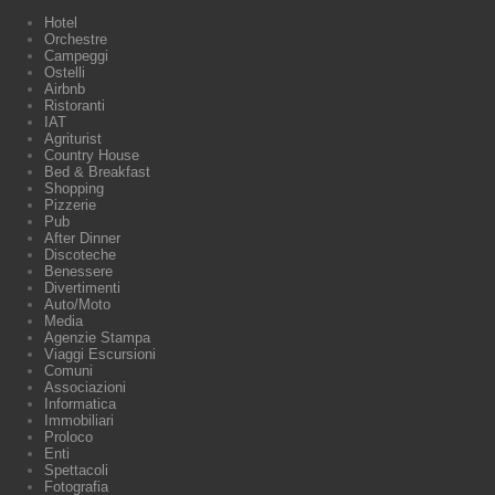
Hotel
Orchestre
Campeggi
Ostelli
Airbnb
Ristoranti
IAT
Agriturist
Country House
Bed & Breakfast
Shopping
Pizzerie
Pub
After Dinner
Discoteche
Benessere
Divertimenti
Auto/Moto
Media
Agenzie Stampa
Viaggi Escursioni
Comuni
Associazioni
Informatica
Immobiliari
Proloco
Enti
Spettacoli
Fotografia