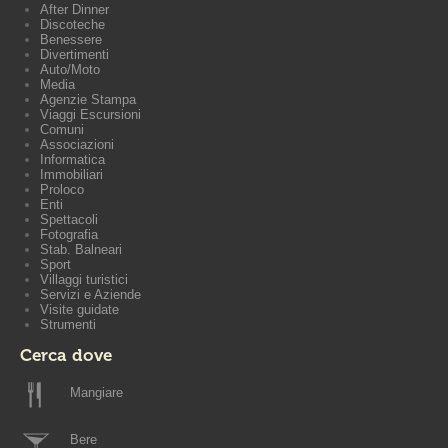
After Dinner
Discoteche
Benessere
Divertimenti
Auto/Moto
Media
Agenzie Stampa
Viaggi Escursioni
Comuni
Associazioni
Informatica
Immobiliari
Proloco
Enti
Spettacoli
Fotografia
Stab. Balneari
Sport
Villaggi turistici
Servizi e Aziende
Visite guidate
Strumenti
Cerca dove
Mangiare
Bere