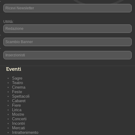
-
Ricevi Newsletter
Utilità:
Redazione
-
Scambio Banner
-
Inserzionisti
Eventi
Sagre
Teatro
Cinema
Feste
Spettacoli
Cabaret
Fiere
Lirica
Mostre
Concerti
Incontri
Mercati
Intrattenimento