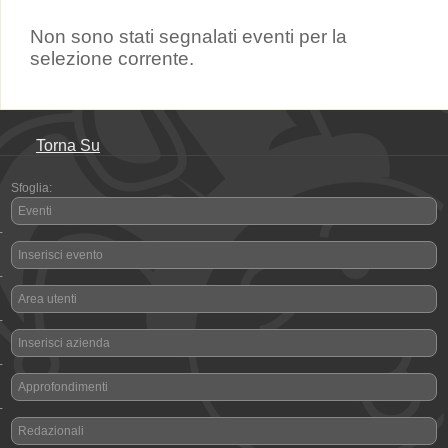
Non sono stati segnalati eventi per la
selezione corrente.
Torna Su
Sfoglia:
Eventi
-
Inserisci evento
-
Area utenti
-
Inserisci azienda
-
Approfondimenti
-
Redazionali