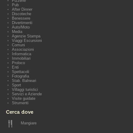
Pizzerie
Pub
After Dinner
Discoteche
Benessere
Divertimenti
Auto/Moto
Media
Agenzie Stampa
Viaggi Escursioni
Comuni
Associazioni
Informatica
Immobiliari
Proloco
Enti
Spettacoli
Fotografia
Stab. Balneari
Sport
Villaggi turistici
Servizi e Aziende
Visite guidate
Strumenti
Cerca dove
Mangiare