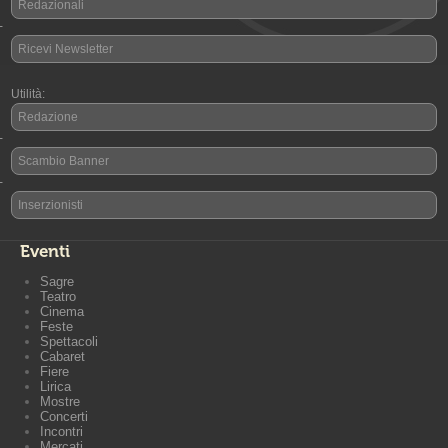
Redazionali
-
Ricevi Newsletter
Utilità:
Redazione
-
Scambio Banner
-
Inserzionisti
Eventi
Sagre
Teatro
Cinema
Feste
Spettacoli
Cabaret
Fiere
Lirica
Mostre
Concerti
Incontri
Mercati