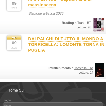
09
messinscena
2026
Stagione artistica 2026
Reading
a
Trani - BT
Letture: 26
ago
DAI PALCHI DI TUTTO IL MONDO A
09
TORRICELLA: LOMONTE TORNA IN
2026
PUGLIA
Intrattenimento
a
Torricella - TA
Letture: 14
Torna Su
Sfoglia:
Eventi