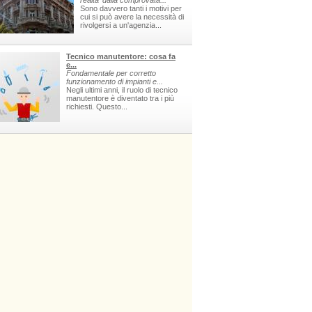
realta' dalla comprovata...
Sono davvero tanti i motivi per
cui si può avere la necessità di
rivolgersi a un'agenzia...
Tecnico manutentore: cosa fa
e...
Fondamentale per corretto
funzionamento di impianti e...
Negli ultimi anni, il ruolo di tecnico
manutentore è diventato tra i più
richiesti. Questo...