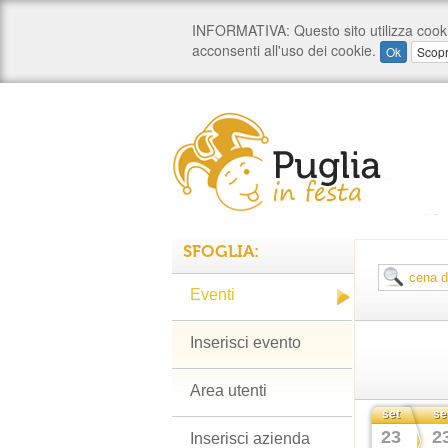
SFOGLIA:
Eventi
Inserisci evento
Area utenti
set
se
23
2
Inserisci azienda