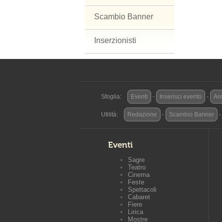
Scambio Banner
Inserzionisti
Sfoglia:
Eventi
-
Inserisci evento
-
Are
Utilità:
Redazione
-
Scambio Banner
Eventi
Sagre
Teatro
Cinema
Feste
Spettacoli
Cabaret
Fiere
Lirica
Mostre