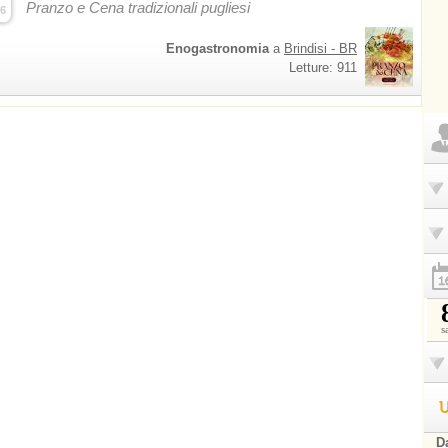
Pranzo e Cena tradizionali pugliesi
6
Enogastronomia
a
Brindisi - BR
Letture: 911
s
U
Da