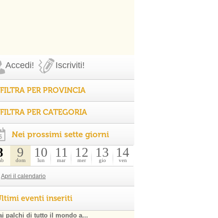
Accedi!
Iscriviti!
FILTRA PER PROVINCIA
FILTRA PER CATEGORIA
Nei prossimi sette giorni
8
9
10
11
12
13
14
ab
dom
lun
mar
mer
gio
ven
Apri il calendario
ltimi eventi inseriti
i palchi di tutto il mondo a...