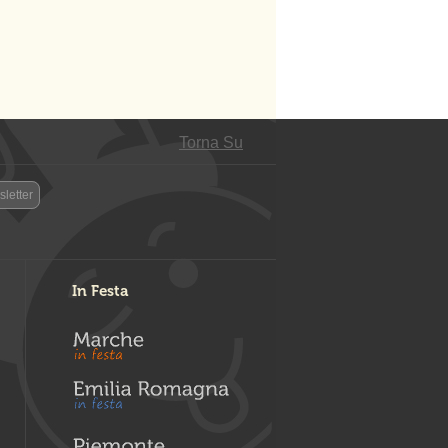
Torna Su
letter
In Festa