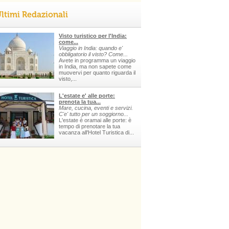
ltimi Redazionali
Visto turistico per l'India:
come...
Viaggio in India: quando e'
obbligatorio il visto? Come...
Avete in programma un viaggio
in India, ma non sapete come
muovervi per quanto riguarda il
visto,...
L'estate e' alle porte:
prenota la tua...
Mare, cucina, eventi e servizi.
C'e' tutto per un soggiorno...
L'estate è oramai alle porte: è
tempo di prenotare la tua
vacanza all'Hotel Turistica di...