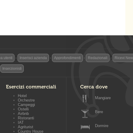
a utenti
-
Inserisci azienda
-
Approfondimenti
-
Redazionali
-
Ricevi News
-
Inserzionisti
Esercizi commerciali
Cerca dove
Hotel
Mangiare
Orchestre
Campeggi
Ostelli
Bere
Airbnb
Ristoranti
IAT
Dormire
Agriturist
Country House