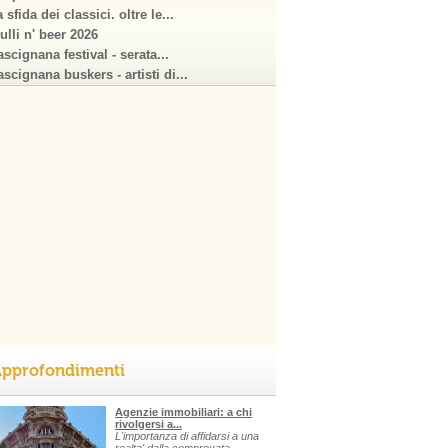
 sfida dei classici. oltre le...
ulli n' beer 2026
scignana festival - serata...
scignana buskers - artisti di...
pprofondimenti
Agenzie immobiliari: a chi
rivolgersi a...
L'importanza di affidarsi a una