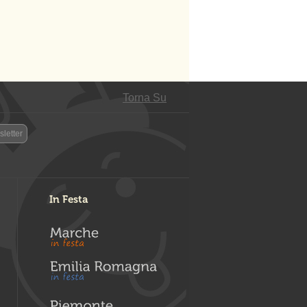
Torna Su
letter
In Festa