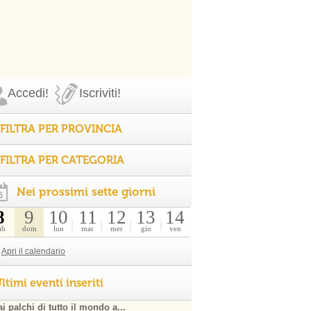
Accedi!
Iscriviti!
FILTRA PER PROVINCIA
FILTRA PER CATEGORIA
Nei prossimi sette giorni
8
9
10
11
12
13
14
ab
dom
lun
mar
mer
gio
ven
Apri il calendario
ltimi eventi inseriti
i palchi di tutto il mondo a...