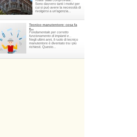
realta' dalla comprovata...
Sono davvero tanti i motivi per
cui si può avere la necessità di
rivolgersi a un'agenzia...
Tecnico manutentore: cosa fa
e...
Fondamentale per corretto
funzionamento di impianti e...
Negli ultimi anni, il ruolo di tecnico
manutentore è diventato tra i più
richiesti. Questo...