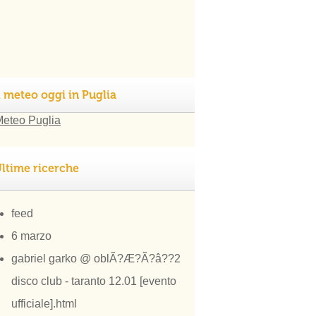
l meteo oggi in Puglia
ltime ricerche
feed
6 marzo
gabriel garko @ oblÃ?Æ?Ã?â??2
disco club - taranto 12.01 [evento
ufficiale].html