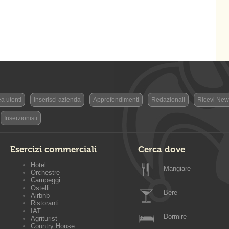
a utenti
-
Inserisci azienda
-
Approfondimenti
-
Redazionali
-
Ricevi News
-
Inserzionisti
Esercizi commerciali
Cerca dove
Hotel
Mangiare
Orchestre
Campeggi
Ostelli
Bere
Airbnb
Ristoranti
IAT
Dormire
Agriturist
Country House