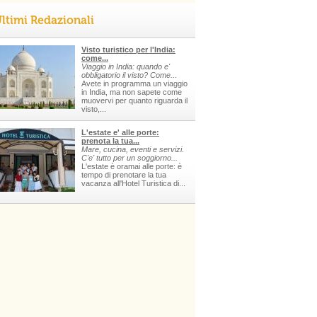
ltimi Redazionali
Visto turistico per l'India:
come...
Viaggio in India: quando e'
obbligatorio il visto? Come...
Avete in programma un viaggio
in India, ma non sapete come
muovervi per quanto riguarda il
visto,...
L'estate e' alle porte:
prenota la tua...
Mare, cucina, eventi e servizi.
C'e' tutto per un soggiorno...
L'estate è oramai alle porte: è
tempo di prenotare la tua
vacanza all'Hotel Turistica di...