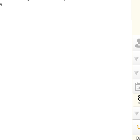
e.
s
U
Da