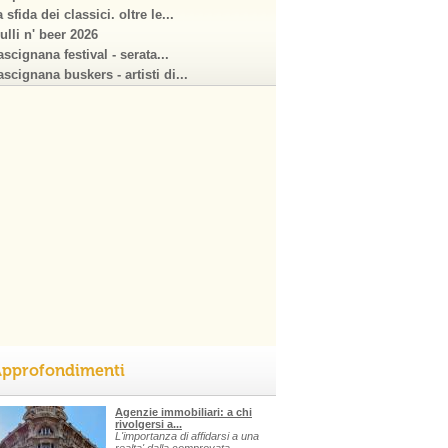
 sfida dei classici. oltre le...
ulli n' beer 2026
scignana festival - serata...
scignana buskers - artisti di...
pprofondimenti
Agenzie immobiliari: a chi
rivolgersi a...
L'importanza di affidarsi a una