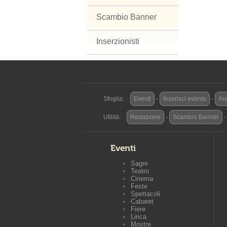
Scambio Banner
Inserzionisti
Sfoglia:
Eventi
-
Inserisci evento
-
Are
Utilità:
Redazione
-
Scambio Banner
Eventi
Sagre
Teatro
Cinema
Feste
Spettacoli
Cabaret
Fiere
Lirica
Mostre