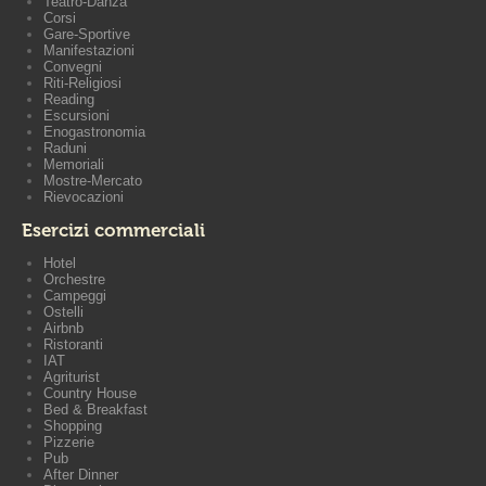
Teatro-Danza
Corsi
Gare-Sportive
Manifestazioni
Convegni
Riti-Religiosi
Reading
Escursioni
Enogastronomia
Raduni
Memoriali
Mostre-Mercato
Rievocazioni
Esercizi commerciali
Hotel
Orchestre
Campeggi
Ostelli
Airbnb
Ristoranti
IAT
Agriturist
Country House
Bed & Breakfast
Shopping
Pizzerie
Pub
After Dinner