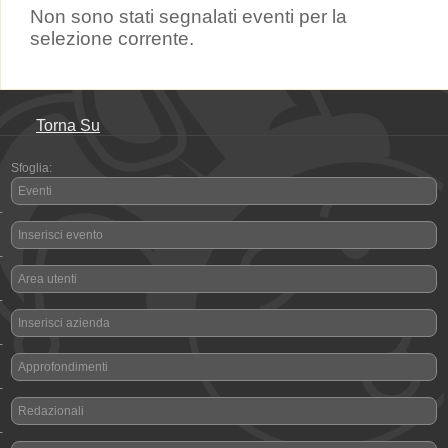
Non sono stati segnalati eventi per la
selezione corrente.
Torna Su
Sfoglia:
Eventi
-
Inserisci evento
-
Area utenti
-
Inserisci azienda
-
Approfondimenti
-
Redazionali
-