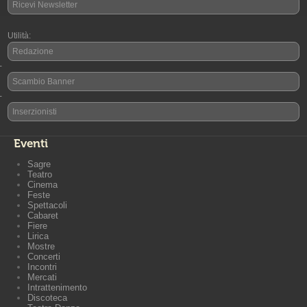
Ricevi Newsletter
Utilità:
Redazione
-
Scambio Banner
-
Inserzionisti
Eventi
Sagre
Teatro
Cinema
Feste
Spettacoli
Cabaret
Fiere
Lirica
Mostre
Concerti
Incontri
Mercati
Intrattenimento
Discoteca