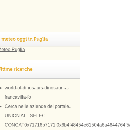
l meteo oggi in Puglia
ltime ricerche
world-of-dinosaurs-dinosauri-a-
francavilla-fo
Cerca nelle aziende del portale...
UNION ALL SELECT
CONCAT0x71716b7171,0x6b4f48454e61504a6a4644764f5