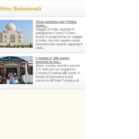
ltimi Redazionali
Visto turistico per l'India:
come...
Viaggio in India: quando e'
obbligatorio il visto? Come...
Avete in programma un viaggio
in India, ma non sapete come
muovervi per quanto riguarda il
visto,...
L'estate e' alle porte:
prenota la tua...
Mare, cucina, eventi e servizi.
C'e' tutto per un soggiorno...
L'estate è oramai alle porte: è
tempo di prenotare la tua
vacanza all'Hotel Turistica di...