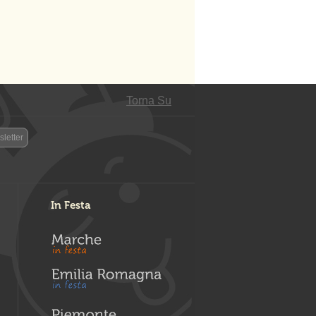
Torna Su
letter
In Festa