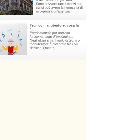
realta' dalla comprovata...
Sono davvero tanti i motivi per
cui si può avere la necessità di
rivolgersi a un'agenzia...
Tecnico manutentore: cosa fa
e...
Fondamentale per corretto
funzionamento di impianti e...
Negli ultimi anni, il ruolo di tecnico
manutentore è diventato tra i più
richiesti. Questo...