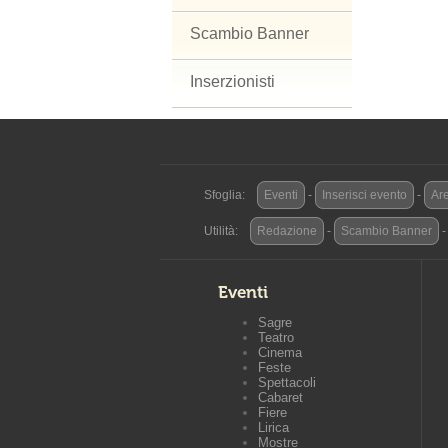
Scambio Banner
Inserzionisti
Sfoglia:
Eventi
-
Inserisci evento
-
Are
Utilità:
Redazione
-
Scambio Banner
Eventi
Sagre
Teatro
Cinema
Feste
Spettacoli
Cabaret
Fiere
Lirica
Mostre