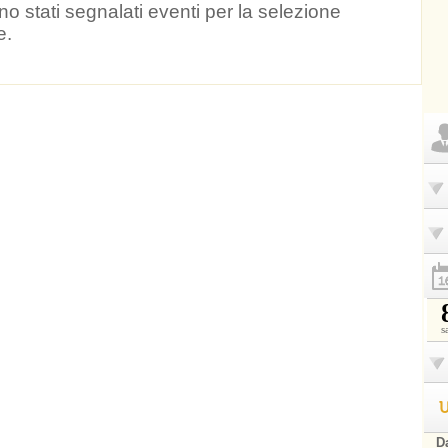
o stati segnalati eventi per la selezione
e.
s
U
Da