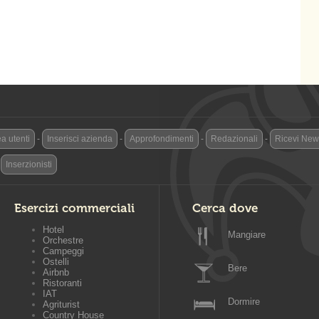
a utenti
-
Inserisci azienda
-
Approfondimenti
-
Redazionali
-
Ricevi News
-
Inserzionisti
Esercizi commerciali
Cerca dove
Hotel
Mangiare
Orchestre
Campeggi
Ostelli
Bere
Airbnb
Ristoranti
IAT
Dormire
Agriturist
Country House