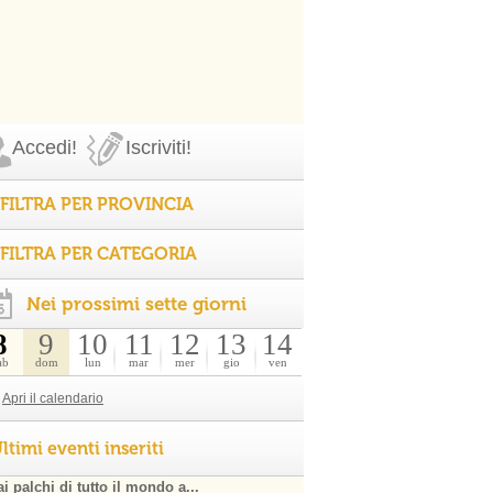
Accedi!
Iscriviti!
FILTRA PER PROVINCIA
FILTRA PER CATEGORIA
Nei prossimi sette giorni
8
9
10
11
12
13
14
ab
dom
lun
mar
mer
gio
ven
Apri il calendario
ltimi eventi inseriti
i palchi di tutto il mondo a...