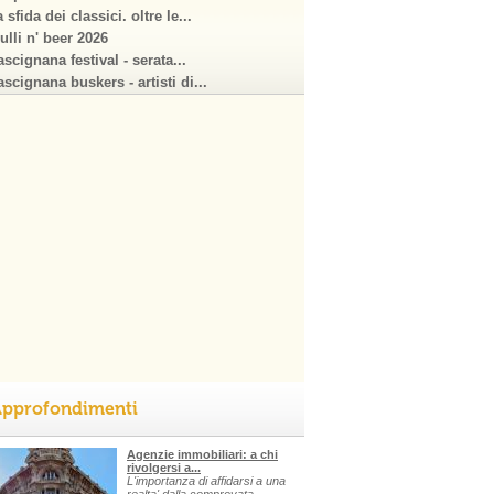
 sfida dei classici. oltre le...
ulli n' beer 2026
scignana festival - serata...
scignana buskers - artisti di...
pprofondimenti
Agenzie immobiliari: a chi
rivolgersi a...
L'importanza di affidarsi a una