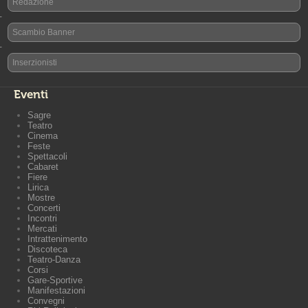
Redazione
-
Scambio Banner
-
Inserzionisti
Eventi
Sagre
Teatro
Cinema
Feste
Spettacoli
Cabaret
Fiere
Lirica
Mostre
Concerti
Incontri
Mercati
Intrattenimento
Discoteca
Teatro-Danza
Corsi
Gare-Sportive
Manifestazioni
Convegni