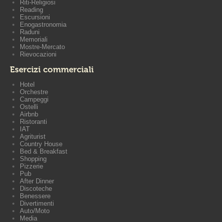
Riti-Religiosi
Reading
Escursioni
Enogastronomia
Raduni
Memoriali
Mostre-Mercato
Rievocazioni
Esercizi commerciali
Hotel
Orchestre
Campeggi
Ostelli
Airbnb
Ristoranti
IAT
Agriturist
Country House
Bed & Breakfast
Shopping
Pizzerie
Pub
After Dinner
Discoteche
Benessere
Divertimenti
Auto/Moto
Media