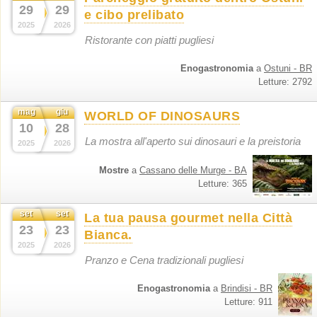
29
29
e cibo prelibato
2025
2026
Ristorante con piatti pugliesi
Enogastronomia
a
Ostuni - BR
Letture: 2792
mag
giu
WORLD OF DINOSAURS
10
28
La mostra all'aperto sui dinosauri e la preistoria
2025
2026
Mostre
a
Cassano delle Murge - BA
Letture: 365
set
set
La tua pausa gourmet nella Città
23
23
Bianca.
2025
2026
Pranzo e Cena tradizionali pugliesi
Enogastronomia
a
Brindisi - BR
Letture: 911