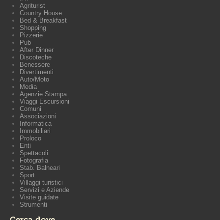
Agriturist
Country House
Bed & Breakfast
Shopping
Pizzerie
Pub
After Dinner
Discoteche
Benessere
Divertimenti
Auto/Moto
Media
Agenzie Stampa
Viaggi Escursioni
Comuni
Associazioni
Informatica
Immobiliari
Proloco
Enti
Spettacoli
Fotografia
Stab. Balneari
Sport
Villaggi turistici
Servizi e Aziende
Visite guidate
Strumenti
Cerca dove