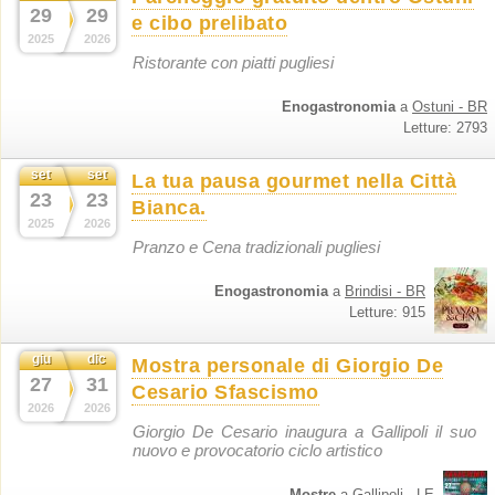
29
29
e cibo prelibato
2025
2026
Ristorante con piatti pugliesi
Enogastronomia
a
Ostuni - BR
Letture: 2793
set
set
La tua pausa gourmet nella Città
23
23
Bianca.
2025
2026
Pranzo e Cena tradizionali pugliesi
Enogastronomia
a
Brindisi - BR
Letture: 915
giu
dic
Mostra personale di Giorgio De
27
31
Cesario Sfascismo
2026
2026
Giorgio De Cesario inaugura a Gallipoli il suo
nuovo e provocatorio ciclo artistico
Mostre
a
Gallipoli - LE