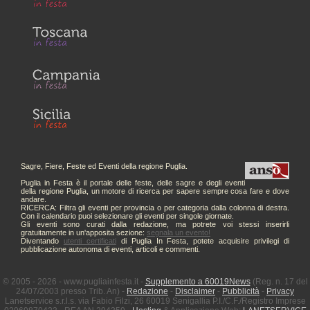
Sagre, Fiere, Feste ed Eventi della regione Puglia.
Puglia in Festa è il portale delle feste, delle sagre e degli eventi
della regione Puglia, un motore di ricerca per sapere sempre cosa fare e dove
andare.
RICERCA: Filtra gli eventi per provincia o per categoria dalla colonna di destra.
Con il calendario puoi selezionare gli eventi per singole giornate.
Gli eventi sono curati dalla redazione, ma potrete voi stessi inserirli
gratuitamente in un'apposita sezione:
segnala un evento!
Diventando
utenti certificati
di Puglia In Festa, potete acquisire privilegi di
pubblicazione autonoma di eventi, articoli e commenti.
© 2005 - 2026 - www.pugliainfesta.it -
Supplemento a 60019News
(Reg. n. 17 del
24/07/2003 presso Trib. An) -
Redazione
-
Disclaimer
-
Pubblicità
-
Privacy
Lanetservice s.r.l.s. via Fabio Filzi, 26 60019 Senigallia P.I./C.F./Registro Imprese