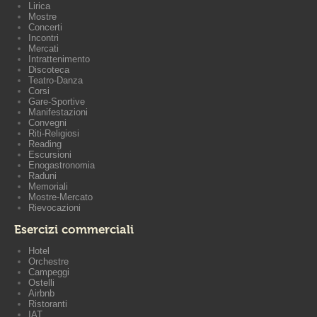
Lirica
Mostre
Concerti
Incontri
Mercati
Intrattenimento
Discoteca
Teatro-Danza
Corsi
Gare-Sportive
Manifestazioni
Convegni
Riti-Religiosi
Reading
Escursioni
Enogastronomia
Raduni
Memoriali
Mostre-Mercato
Rievocazioni
Esercizi commerciali
Hotel
Orchestre
Campeggi
Ostelli
Airbnb
Ristoranti
IAT