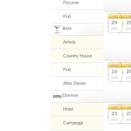
Pizzerie
Pub
set
se
29
2
Bere
2025
202
Airbnb
Country House
mag
gi
Pub
10
2
2025
202
After Dinner
Dormire
set
se
Hotel
23
2
2025
202
Campeggi