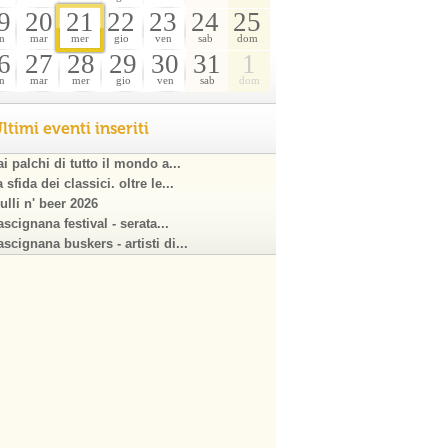
9
20
21
22
23
24
25
n
mar
mer
gio
ven
sab
dom
6
27
28
29
30
31
1
n
mar
mer
gio
ven
sab
dom
ltimi eventi inseriti
i palchi di tutto il mondo a...
 sfida dei classici. oltre le...
ulli n' beer 2026
scignana festival - serata...
scignana buskers - artisti di...