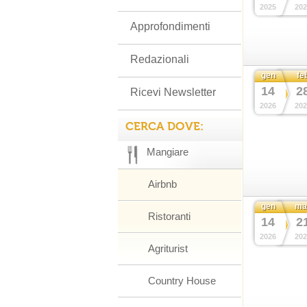
2025
202
Approfondimenti
Redazionali
gen
fe
14
2
Ricevi Newsletter
2026
202
CERCA DOVE:
Mangiare
Airbnb
gen
ma
Ristoranti
14
2
2026
202
Agriturist
Country House