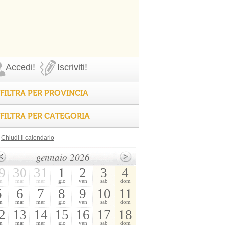
Accedi!
Iscriviti!
FILTRA PER PROVINCIA
FILTRA PER CATEGORIA
Chiudi il calendario
gennaio 2026
9
30
31
1
2
3
4
n
mar
mer
gio
ven
sab
dom
5
6
7
8
9
10
11
n
mar
mer
gio
ven
sab
dom
2
13
14
15
16
17
18
n
mar
mer
gio
ven
sab
dom