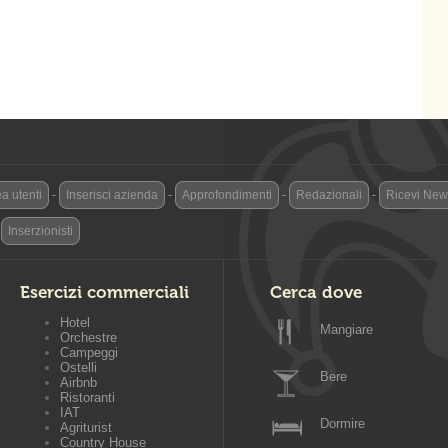
a utenti
-
Inserisci azienda
-
Approfondimenti
-
Redazionali
-
Ricevi News
-
Inserzionisti
Esercizi commerciali
Cerca dove
Hotel
Mangiare
Orchestre
Campeggi
Ostelli
Bere
Airbnb
Ristoranti
IAT
Dormire
Agriturist
Country House