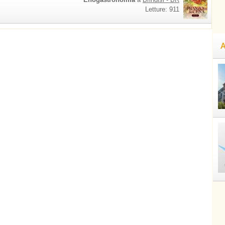
Letture: 911
A