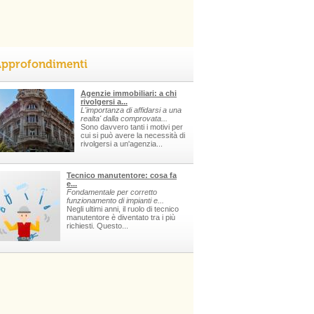
pprofondimenti
Agenzie immobiliari: a chi
rivolgersi a...
L'importanza di affidarsi a una
realta' dalla comprovata...
Sono davvero tanti i motivi per
cui si può avere la necessità di
rivolgersi a un'agenzia...
Tecnico manutentore: cosa fa
e...
Fondamentale per corretto
funzionamento di impianti e...
Negli ultimi anni, il ruolo di tecnico
manutentore è diventato tra i più
richiesti. Questo...