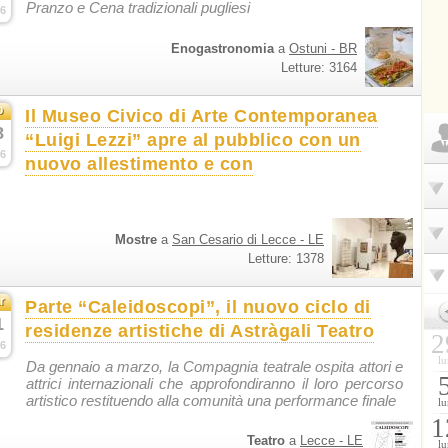
Pranzo e Cena tradizionali pugliesi
6
Enogastronomia
a
Ostuni - BR
Letture: 3164
b
Il Museo Civico di Arte Contemporanea
8
“Luigi Lezzi” apre al pubblico con un
6
nuovo allestimento e con
Mostre
a
San Cesario di Lecce - LE
Letture: 1378
r
Parte “Caleidoscopi”, il nuovo ciclo di
1
residenze artistiche di Astràgali Teatro
2
6
lu
Da gennaio a marzo, la Compagnia teatrale ospita attori e
attrici internazionali che approfondiranno il loro percorso
artistico restituendo alla comunità una performance finale
lu
1
Teatro
a
Lecce - LE
lu