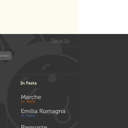
Torna Su
letter
In Festa