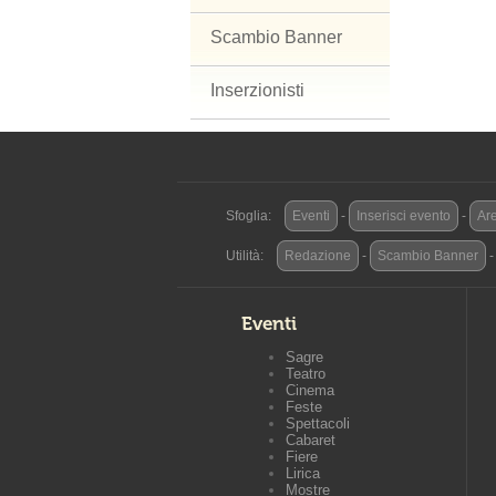
Scambio Banner
Inserzionisti
Sfoglia:
Eventi
-
Inserisci evento
-
Are
Utilità:
Redazione
-
Scambio Banner
Eventi
Sagre
Teatro
Cinema
Feste
Spettacoli
Cabaret
Fiere
Lirica
Mostre