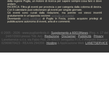
della regione Puglia, un motore di ricerca per sapere sempre cosa fare e dove
andare.
RICERCA: Filtra gli eventi per provincia o per categoria dalla colonna di destra.
Con il calendario puoi selezionare gli eventi per singole giornate.
Gli eventi sono curati dalla redazione, ma potrete voi stessi inserirli
gratuitamente in un'apposita sezione:
segnala un evento!
Diventando
utenti certificati
di Puglia In Festa, potete acquisire privilegi di
pubblicazione autonoma di eventi, articoli e commenti.
© 2005 - 2026 - www.pugliainfesta.it -
Supplemento a 60019News
(Reg. n. 17 del
24/07/2003 presso Trib. An) -
Redazione
-
Disclaimer
-
Pubblicità
-
Privacy
Lanetservice s.r.l.s. via Fabio Filzi, 26 60019 Senigallia P.I./C.F./Registro Imprese
02969870423 - REA AN 294359 -
Hosting
& Applicazione Web:
LANETSERVICE