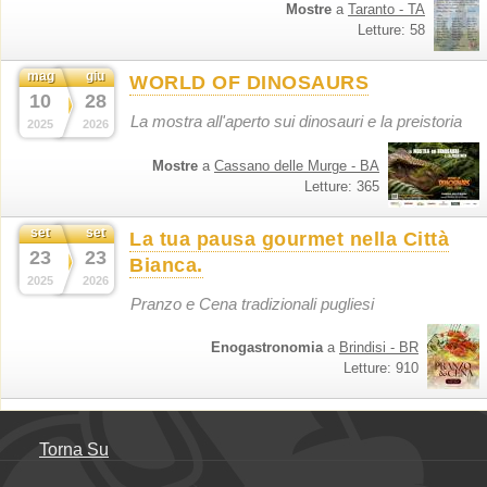
Mostre
a
Taranto - TA
Letture: 58
mag
giu
WORLD OF DINOSAURS
10
28
La mostra all'aperto sui dinosauri e la preistoria
2025
2026
Mostre
a
Cassano delle Murge - BA
Letture: 365
set
set
La tua pausa gourmet nella Città
23
23
Bianca.
2025
2026
Pranzo e Cena tradizionali pugliesi
Enogastronomia
a
Brindisi - BR
Letture: 910
Torna Su