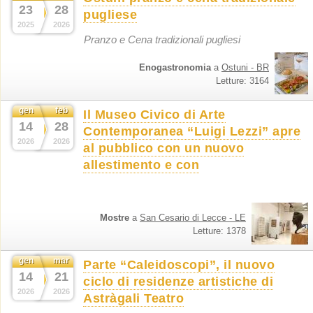
23
28
pugliese
2025
2026
Pranzo e Cena tradizionali pugliesi
Enogastronomia
a
Ostuni - BR
Letture: 3164
gen
feb
Il Museo Civico di Arte
14
28
Contemporanea “Luigi Lezzi” apre
2026
2026
al pubblico con un nuovo
allestimento e con
Mostre
a
San Cesario di Lecce - LE
Letture: 1378
gen
mar
Parte “Caleidoscopi”, il nuovo
14
21
ciclo di residenze artistiche di
2026
2026
Astràgali Teatro