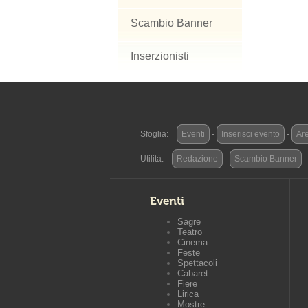
Scambio Banner
Inserzionisti
Sfoglia:
Eventi
-
Inserisci evento
-
Are
Utilità:
Redazione
-
Scambio Banner
Eventi
Sagre
Teatro
Cinema
Feste
Spettacoli
Cabaret
Fiere
Lirica
Mostre