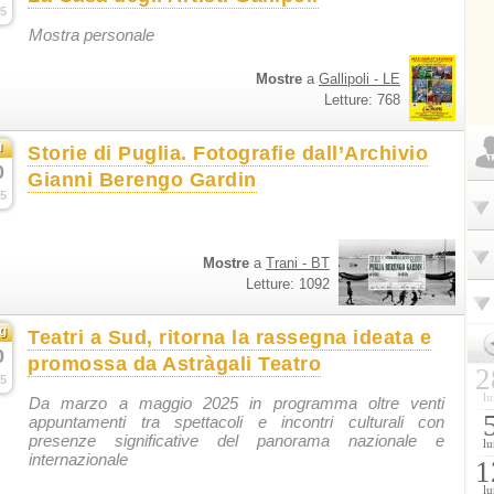
5
Mostra personale
Mostre
a
Gallipoli - LE
Letture: 768
u
Storie di Puglia. Fotografie dall’Archivio
0
Gianni Berengo Gardin
5
Mostre
a
Trani - BT
Letture: 1092
g
Teatri a Sud, ritorna la rassegna ideata e
0
promossa da Astràgali Teatro
2
5
lu
Da marzo a maggio 2025 in programma oltre venti
appuntamenti tra spettacoli e incontri culturali con
presenze significative del panorama nazionale e
lu
internazionale
1
lu