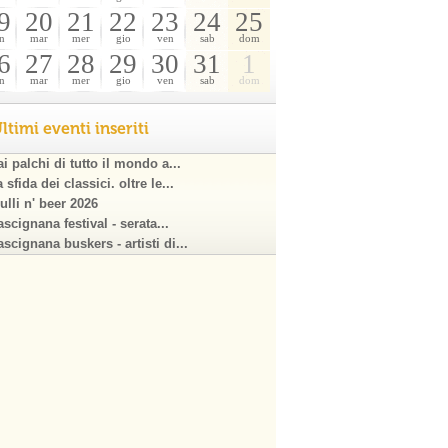
9
20
21
22
23
24
25
n
mar
mer
gio
ven
sab
dom
6
27
28
29
30
31
1
n
mar
mer
gio
ven
sab
dom
ltimi eventi inseriti
i palchi di tutto il mondo a...
 sfida dei classici. oltre le...
ulli n' beer 2026
scignana festival - serata...
scignana buskers - artisti di...