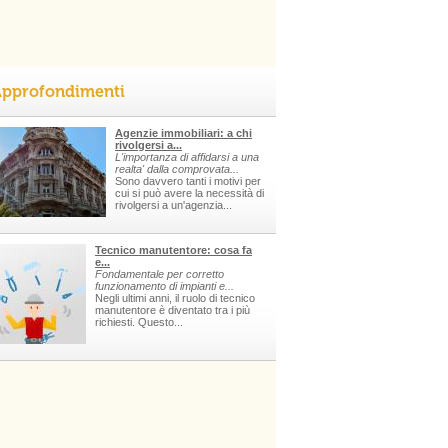
pprofondimenti
Agenzie immobiliari: a chi
rivolgersi a...
L'importanza di affidarsi a una
realta' dalla comprovata...
Sono davvero tanti i motivi per
cui si può avere la necessità di
rivolgersi a un'agenzia...
Tecnico manutentore: cosa fa
e...
Fondamentale per corretto
funzionamento di impianti e...
Negli ultimi anni, il ruolo di tecnico
manutentore è diventato tra i più
richiesti. Questo...