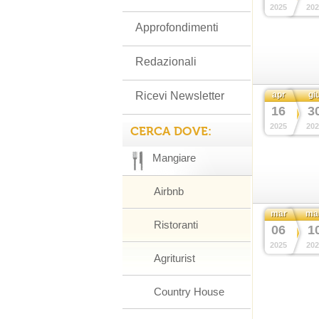
2025
202
Approfondimenti
Redazionali
Ricevi Newsletter
apr
gi
16
3
2025
202
CERCA DOVE:
Mangiare
Airbnb
mar
ma
Ristoranti
06
1
2025
202
Agriturist
Country House