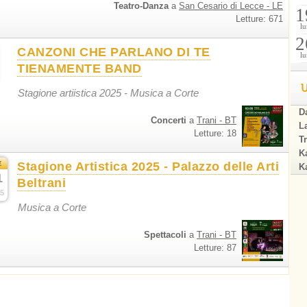
Teatro-Danza
a
San Cesario di Lecce - LE
1
Letture: 671
lu
2
CANZONI CHE PARLANO DI TE
lu
TIENAMENTE BAND
U
Stagione artiistica 2025 - Musica a Corte
Da
Concerti
a
Trani - BT
La
Letture: 18
Tr
Ka
t
Stagione Artistica 2025 - Palazzo delle Arti
Ka
1
Beltrani
5
Musica a Corte
Spettacoli
a
Trani - BT
Letture: 87