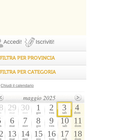
Accedi!
Iscriviti!
FILTRA PER PROVINCIA
FILTRA PER CATEGORIA
Chiudi il calendario
maggio 2025
8
29
30
1
2
3
4
n
mar
mer
gio
ven
sab
dom
5
6
7
8
9
10
11
n
mar
mer
gio
ven
sab
dom
2
13
14
15
16
17
18
n
mar
mer
gio
ven
sab
dom