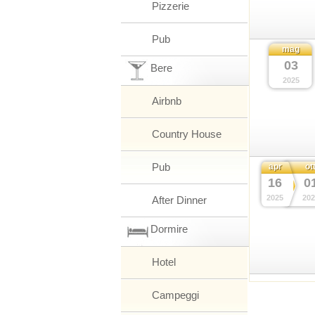
Pizzerie
Pub
mag
03
Bere
2025
Airbnb
Country House
Pub
apr
ot
16
0
2025
202
After Dinner
Dormire
Hotel
Campeggi