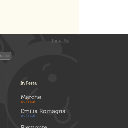
Torna Su
letter
In Festa