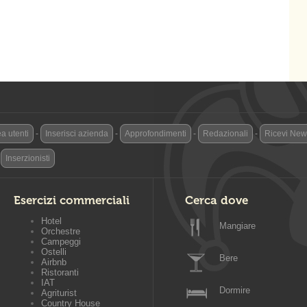
a utenti
-
Inserisci azienda
-
Approfondimenti
-
Redazionali
-
Ricevi News
-
Inserzionisti
Esercizi commerciali
Cerca dove
Hotel
Mangiare
Orchestre
Campeggi
Ostelli
Bere
Airbnb
Ristoranti
IAT
Dormire
Agriturist
Country House