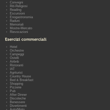
Convegni
Riti-Religiosi
Reading
Escursioni
Enogastronomia
Raduni
Memoriali
Mostre-Mercato
Rievocazioni
Esercizi commerciali
Hotel
Orchestre
Campeggi
Ostelli
Airbnb
Ristoranti
IAT
Agriturist
Country House
Bed & Breakfast
Shopping
Pizzerie
Pub
After Dinner
Discoteche
Benessere
Divertimenti
Auto/Moto