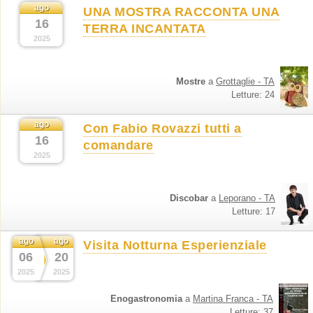
ago
UNA MOSTRA RACCONTA UNA
16
TERRA INCANTATA
2025
Mostre
a
Grottaglie - TA
Letture: 24
ago
Con Fabio Rovazzi tutti a
16
comandare
2025
Discobar
a
Leporano - TA
Letture: 17
ago
ago
Visita Notturna Esperienziale
06
20
2025
2025
Enogastronomia
a
Martina Franca - TA
Letture: 37