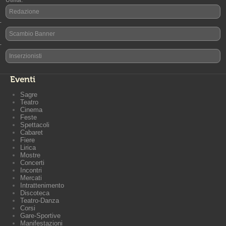
Utilità:
Redazione
-
Scambio Banner
-
Inserzionisti
Eventi
Sagre
Teatro
Cinema
Feste
Spettacoli
Cabaret
Fiere
Lirica
Mostre
Concerti
Incontri
Mercati
Intrattenimento
Discoteca
Teatro-Danza
Corsi
Gare-Sportive
Manifestazioni