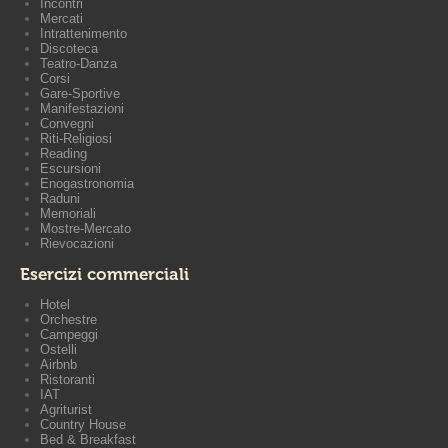
Incontri
Mercati
Intrattenimento
Discoteca
Teatro-Danza
Corsi
Gare-Sportive
Manifestazioni
Convegni
Riti-Religiosi
Reading
Escursioni
Enogastronomia
Raduni
Memoriali
Mostre-Mercato
Rievocazioni
Esercizi commerciali
Hotel
Orchestre
Campeggi
Ostelli
Airbnb
Ristoranti
IAT
Agriturist
Country House
Bed & Breakfast