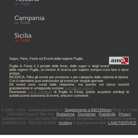
Sagre, Fiere, Feste ed Eventi della regione Puglia.
Puglia in Festa è il portale delle feste, delle sagre e degli eventi
della regione Puglia, un motore di ricerca per sapere sempre cosa fare e dove
andare.
RICERCA: Filtra gli eventi per provincia o per categoria dalla colonna di destra.
Con il calendario puoi selezionare gli eventi per singole giornate.
Gli eventi sono curati dalla redazione, ma potrete voi stessi inserirli
gratuitamente in un'apposita sezione:
segnala un evento!
Diventando
utenti certificati
di Puglia In Festa, potete acquisire privilegi di
pubblicazione autonoma di eventi, articoli e commenti.
© 2005 - 2026 - www.pugliainfesta.it -
Supplemento a 60019News
(Reg. n. 17 del
24/07/2003 presso Trib. An) -
Redazione
-
Disclaimer
-
Pubblicità
-
Privacy
Lanetservice s.r.l.s. via Fabio Filzi, 26 60019 Senigallia P.I./C.F./Registro Imprese
02969870423 - REA AN 294359 -
Hosting
& Applicazione Web:
LANETSERVICE