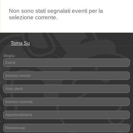
Non sono stati segnalati eventi per la
selezione corrente.
Torna Su
Sfoglia:
Eventi
-
Inserisci evento
-
Area utenti
-
Inserisci azienda
-
Approfondimenti
-
Redazionali