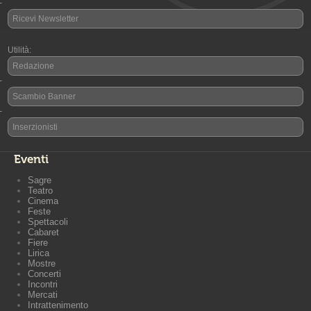
-
Ricevi Newsletter
Utilità:
Redazione
-
Scambio Banner
-
Inserzionisti
Eventi
Sagre
Teatro
Cinema
Feste
Spettacoli
Cabaret
Fiere
Lirica
Mostre
Concerti
Incontri
Mercati
Intrattenimento