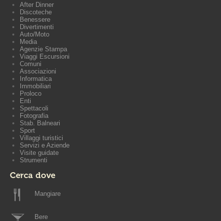
After Dinner
Discoteche
Benessere
Divertimenti
Auto/Moto
Media
Agenzie Stampa
Viaggi Escursioni
Comuni
Associazioni
Informatica
Immobiliari
Proloco
Enti
Spettacoli
Fotografia
Stab. Balneari
Sport
Villaggi turistici
Servizi e Aziende
Visite guidate
Strumenti
Cerca dove
Mangiare
Bere