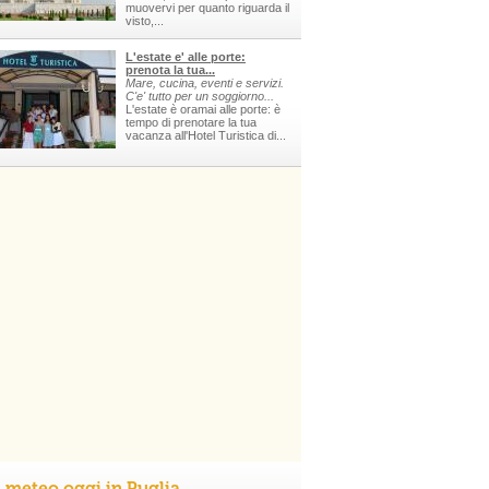
muovervi per quanto riguarda il
visto,...
L'estate e' alle porte:
prenota la tua...
Mare, cucina, eventi e servizi.
C'e' tutto per un soggiorno...
L'estate è oramai alle porte: è
tempo di prenotare la tua
vacanza all'Hotel Turistica di...
l meteo oggi in Puglia