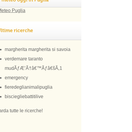
ltime ricerche
margherita margherita si savoia
verdemare taranto
mudÃƒÆ’Ã†â€™Ãƒâ€šÃ‚1
emergency
fieredeglianimalipuglia
bisciegliebattitilive
rda tutte le ricerche!