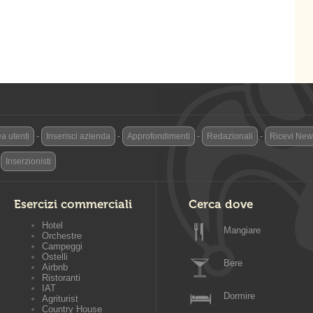
a utenti
-
Inserisci azienda
-
Approfondimenti
-
Redazionali
-
Ricevi News
-
Inserzionisti
Esercizi commerciali
Cerca dove
Hotel
Mangiare
Orchestre
Campeggi
Ostelli
Bere
Airbnb
Ristoranti
IAT
Dormire
Agriturist
Country House