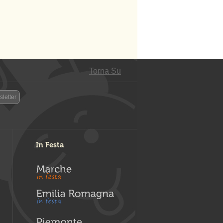
Torna Su
letter
In Festa