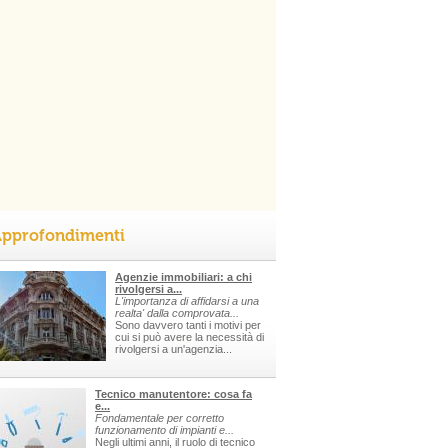
pprofondimenti
Agenzie immobiliari: a chi
rivolgersi a...
L'importanza di affidarsi a una
realta' dalla comprovata...
Sono davvero tanti i motivi per
cui si può avere la necessità di
rivolgersi a un'agenzia...
Tecnico manutentore: cosa fa
e...
Fondamentale per corretto
funzionamento di impianti e...
Negli ultimi anni, il ruolo di tecnico