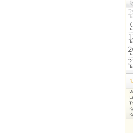
2
lu
lu
1
lu
2
lu
2
lu
U
Da
La
Tr
Ka
Ka