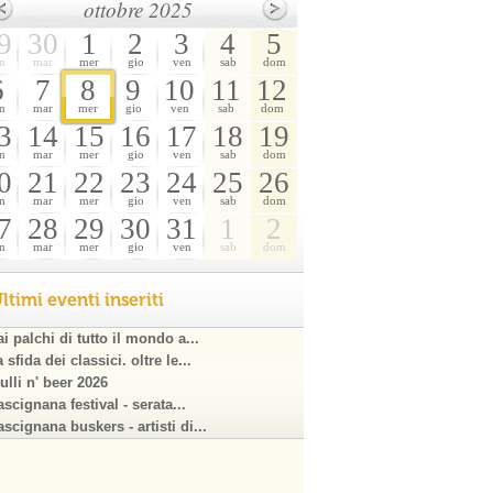
ottobre 2025
9
30
1
2
3
4
5
n
mar
mer
gio
ven
sab
dom
6
7
8
9
10
11
12
n
mar
mer
gio
ven
sab
dom
3
14
15
16
17
18
19
n
mar
mer
gio
ven
sab
dom
0
21
22
23
24
25
26
n
mar
mer
gio
ven
sab
dom
7
28
29
30
31
1
2
n
mar
mer
gio
ven
sab
dom
ltimi eventi inseriti
i palchi di tutto il mondo a...
 sfida dei classici. oltre le...
ulli n' beer 2026
scignana festival - serata...
scignana buskers - artisti di...