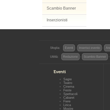
Scambio Banner
Inserzionisti
Sfoglia:
Eventi
-
Inserisci evento
-
Are
Utilità:
Redazione
-
Scambio Banner
Eventi
Sagre
Teatro
Cinema
Feste
Spettacoli
Cabaret
Fiere
Lirica
Mostre