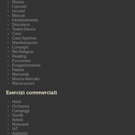
Mostre
Concerti
Incontri
Mercati
Intrattenimento
Discoteca
Teatro-Danza
Corsi
Gare-Sportive
Manifestazioni
Convegni
Riti-Religiosi
Reading
Escursioni
Enogastronomia
Raduni
Memoriali
Mostre-Mercato
Rievocazioni
Esercizi commerciali
Hotel
Orchestre
Campeggi
Ostelli
Airbnb
Ristoranti
IAT
Agriturist