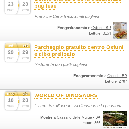
23
28
pugliese
2025
2026
Pranzo e Cena tradizionali pugliesi
Enogastronomia
a
Ostuni - BR
Letture: 3164
set
set
Parcheggio gratuito dentro Ostuni
29
29
e cibo prelibato
2025
2026
Ristorante con piatti pugliesi
Enogastronomia
a
Ostuni - BR
Letture: 2787
mag
giu
WORLD OF DINOSAURS
10
28
La mostra all'aperto sui dinosauri e la preistoria
2025
2026
Mostre
a
Cassano delle Murge - BA
Letture: 365