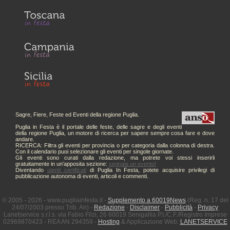
Sagre, Fiere, Feste ed Eventi della regione Puglia.
Puglia in Festa è il portale delle feste, delle sagre e degli eventi
della regione Puglia, un motore di ricerca per sapere sempre cosa fare e dove
andare.
RICERCA: Filtra gli eventi per provincia o per categoria dalla colonna di destra.
Con il calendario puoi selezionare gli eventi per singole giornate.
Gli eventi sono curati dalla redazione, ma potrete voi stessi inserirli
gratuitamente in un'apposita sezione:
segnala un evento!
Diventando
utenti certificati
di Puglia In Festa, potete acquisire privilegi di
pubblicazione autonoma di eventi, articoli e commenti.
© 2005 - 2026 - www.pugliainfesta.it -
Supplemento a 60019News
(Reg. n. 17 del
24/07/2003 presso Trib. An) -
Redazione
-
Disclaimer
-
Pubblicità
-
Privacy
Lanetservice s.r.l.s. via Fabio Filzi, 26 60019 Senigallia P.I./C.F./Registro Imprese
02969870423 - REA AN 294359 -
Hosting
& Applicazione Web:
LANETSERVICE