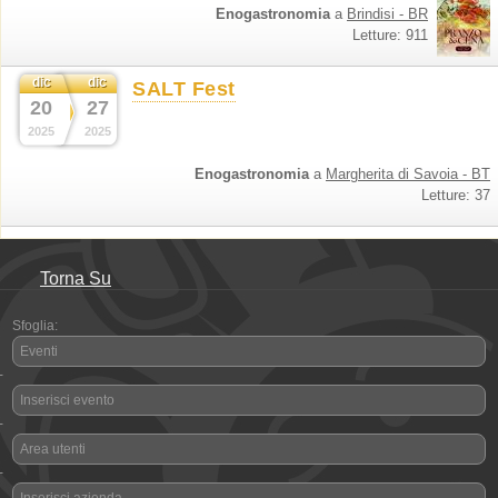
Enogastronomia
a
Brindisi - BR
Letture: 911
dic
dic
SALT Fest
20
27
2025
2025
Enogastronomia
a
Margherita di Savoia - BT
Letture: 37
Torna Su
Sfoglia:
Eventi
-
Inserisci evento
-
Area utenti
-