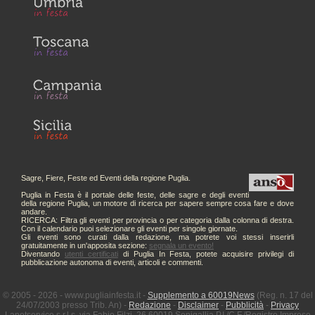
Sagre, Fiere, Feste ed Eventi della regione Puglia.
Puglia in Festa è il portale delle feste, delle sagre e degli eventi
della regione Puglia, un motore di ricerca per sapere sempre cosa fare e dove
andare.
RICERCA: Filtra gli eventi per provincia o per categoria dalla colonna di destra.
Con il calendario puoi selezionare gli eventi per singole giornate.
Gli eventi sono curati dalla redazione, ma potrete voi stessi inserirli
gratuitamente in un'apposita sezione:
segnala un evento!
Diventando
utenti certificati
di Puglia In Festa, potete acquisire privilegi di
pubblicazione autonoma di eventi, articoli e commenti.
© 2005 - 2026 - www.pugliainfesta.it -
Supplemento a 60019News
(Reg. n. 17 del
24/07/2003 presso Trib. An) -
Redazione
-
Disclaimer
-
Pubblicità
-
Privacy