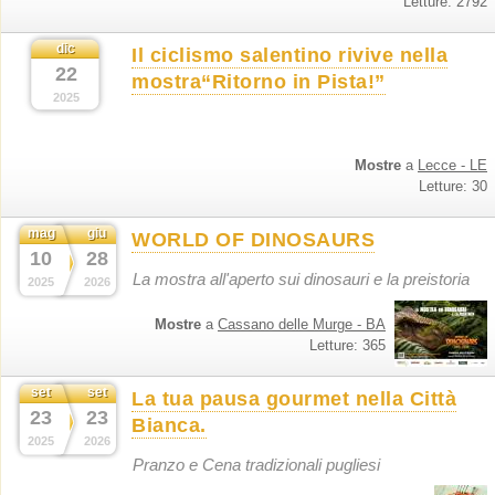
Letture: 2792
dic
Il ciclismo salentino rivive nella
22
mostra“Ritorno in Pista!”
2025
Mostre
a
Lecce - LE
Letture: 30
mag
giu
WORLD OF DINOSAURS
10
28
La mostra all'aperto sui dinosauri e la preistoria
2025
2026
Mostre
a
Cassano delle Murge - BA
Letture: 365
set
set
La tua pausa gourmet nella Città
23
23
Bianca.
2025
2026
Pranzo e Cena tradizionali pugliesi