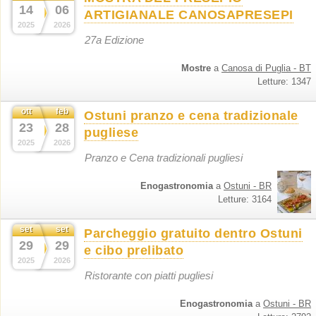
14
06
ARTIGIANALE CANOSAPRESEPI
2025
2026
27a Edizione
Mostre
a
Canosa di Puglia - BT
Letture: 1347
ott
feb
Ostuni pranzo e cena tradizionale
23
28
pugliese
2025
2026
Pranzo e Cena tradizionali pugliesi
Enogastronomia
a
Ostuni - BR
Letture: 3164
set
set
Parcheggio gratuito dentro Ostuni
29
29
e cibo prelibato
2025
2026
Ristorante con piatti pugliesi
Enogastronomia
a
Ostuni - BR