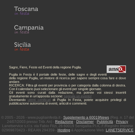
Sagre, Fiere, Feste ed Eventi della regione Puglia.
Puglia in Festa è il portale delle feste, delle sagre e degli eventi
della regione Puglia, un motore di ricerca per sapere sempre cosa fare e dove
andare.
RICERCA: Filtra gli eventi per provincia o per categoria dalla colonna di destra.
Con il calendario puoi selezionare gli eventi per singole giornate.
Gli eventi sono curati dalla redazione, ma potrete voi stessi inserirli
gratuitamente in un'apposita sezione:
segnala un evento!
Diventando
utenti certificati
di Puglia In Festa, potete acquisire privilegi di
pubblicazione autonoma di eventi, articoli e commenti.
© 2005 - 2026 - www.pugliainfesta.it -
Supplemento a 60019News
(Reg. n. 17 del
24/07/2003 presso Trib. An) -
Redazione
-
Disclaimer
-
Pubblicità
-
Privacy
Lanetservice s.r.l.s. via Fabio Filzi, 26 60019 Senigallia P.I./C.F./Registro Imprese
02969870423 - REA AN 294359 -
Hosting
& Applicazione Web:
LANETSERVICE