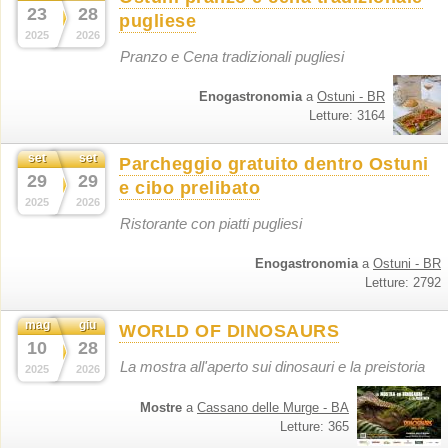
23
28
pugliese
2025
2026
Pranzo e Cena tradizionali pugliesi
Enogastronomia
a
Ostuni - BR
Letture: 3164
set
set
Parcheggio gratuito dentro Ostuni
29
29
e cibo prelibato
2025
2026
Ristorante con piatti pugliesi
Enogastronomia
a
Ostuni - BR
Letture: 2792
mag
giu
WORLD OF DINOSAURS
10
28
La mostra all'aperto sui dinosauri e la preistoria
2025
2026
Mostre
a
Cassano delle Murge - BA
Letture: 365