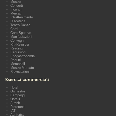
Mostre
Concerti
Incontri
Mercati
Intrattenimento
Discoteca
Teatro-Danza
Corsi
Gare-Sportive
Manifestazioni
Convegni
Riti-Religiosi
Reading
Escursioni
Enogastronomia
Raduni
Memoriali
Mostre-Mercato
Rievocazioni
Esercizi commerciali
Hotel
Orchestre
Campeggi
Ostelli
Airbnb
Ristoranti
IAT
Agriturist