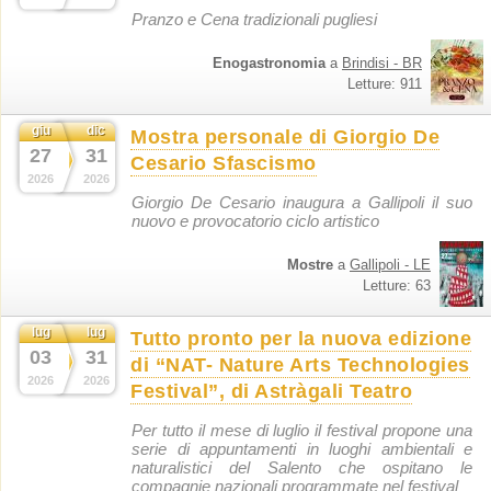
Pranzo e Cena tradizionali pugliesi
Enogastronomia
a
Brindisi - BR
Letture: 911
giu
dic
Mostra personale di Giorgio De
27
31
Cesario Sfascismo
2026
2026
Giorgio De Cesario inaugura a Gallipoli il suo
nuovo e provocatorio ciclo artistico
Mostre
a
Gallipoli - LE
Letture: 63
lug
lug
Tutto pronto per la nuova edizione
03
31
di “NAT- Nature Arts Technologies
2026
2026
Festival”, di Astràgali Teatro
Per tutto il mese di luglio il festival propone una
serie di appuntamenti in luoghi ambientali e
naturalistici del Salento che ospitano le
compagnie nazionali programmate nel festival